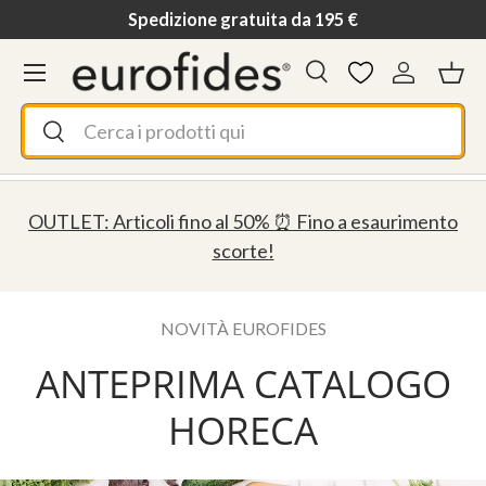
Spedizione gratuita da 195 €
Passa ai contenuti
Menu
Cerca
Accedi
Ces
Cerca
Cerca
OUTLET: Articoli fino al 50% ⏰ Fino a esaurimento
scorte!
NOVITÀ EUROFIDES
ANTEPRIMA CATALOGO
HORECA