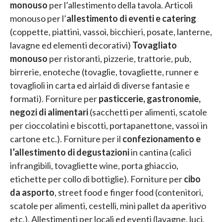
monouso
per l’allestimento della tavola. Articoli
monouso per l’
allestimento di eventi e catering
(coppette, piattini, vassoi, bicchieri, posate, lanterne,
lavagne ed elementi decorativi)
Tovagliato
monouso
per ristoranti, pizzerie, trattorie, pub,
birrerie, enoteche (tovaglie, tovagliette, runner e
tovaglioli in carta ed airlaid di diverse fantasie e
formati). Forniture per
pasticcerie, gastronomie,
negozi di alimentari
(sacchetti per alimenti, scatole
per cioccolatini e biscotti, portapanettone, vassoi in
cartone etc.). Forniture per il
confezionamento e
l’allestimento di degustazioni
in cantina (calici
infrangibili, tovagliette wine, porta ghiaccio,
etichette per collo di bottiglie). Forniture per
cibo
da asporto
, street food e finger food (contenitori,
scatole per alimenti, cestelli, mini pallet da aperitivo
etc.). Allestimenti per locali ed eventi (lavagne, luci,