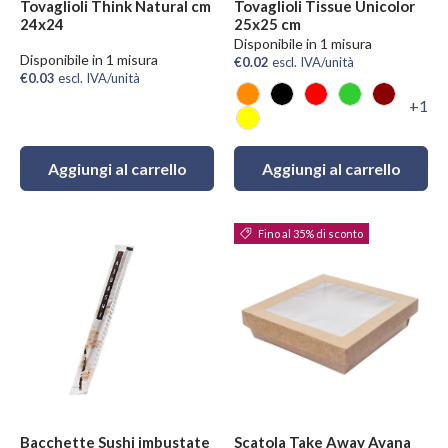
Tovaglioli Think Natural cm
Tovaglioli Tissue Unicolor
24x24
25x25 cm
Disponibile in 1 misura
Disponibile in 1 misura
€0.02
escl. IVA/unità
€0.03
escl. IVA/unità
+1
Arancio
Nero
Rosso
Verde Mela
Bordeau
Giallo
Aggiungi al carrello
Aggiungi al carrello
Fino al 35% di sconto
Bacchette Sushi imbustate
Scatola Take Away Avana