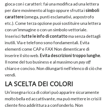
gioca con i caratteri: fai una modifica ad una lettera
per dare movimento al logo oppure sfrutta i
simboli
carattere
(omega, punti esclamativi, aopostrofo
etc.). Come terza opzione puoi sostituire una lettera
con un’immagine o con un simbolo vettoriale.
Inserisci
tutte le info di contatto
ma senza dettagli
inutili. Via e telefono sono fondamentali. Evita
elementi come CAP e FAX Non dimenticare di
inserire il sito web.
Evita descrizioni troppo lunghe
.
Il nome del tuo business e al massimo un
pay off
chiaro e conciso. Non dilungarti nell’elenco di ciò che
vendi.
LA SCELTA DEI COLORI
Un’insegna ricca di colori può apparire sicuramente
molto bella ed accattivante, ma può mettere in crisi il
cliente fino addirittura a confonderlo. Non