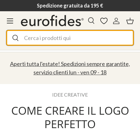
Spedizione gratuita da 195 €
Passa ai contenuti
Menu
Cerca
Accedi
Ces
Cerca
Cerca
Aperti tutta l'estate! Spedizioni sempre garantite,
servizio clienti lun - ven 09 - 18
IDEE CREATIVE
COME CREARE IL LOGO
PERFETTO