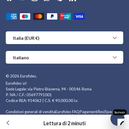
Facebook
YouTube
Instagram
WhatsApp
Pinterest
LinkedIn
Metodi di pagamento accettati
Paese/Regione
Italia (EUR €)
Lingua
Italiano
© 2026
Eurofides
.
Eurofides srl
Sede Legale: via Pietro Blaserna, 94 - 00146 Roma
P. IVA / C.F.: 05697791001
Codice REA: 914062 | C.S. € 90.000,00 i.v.
Condizioni generali di vendita
Eurofides FAQ
Pagamenti
Resi
Spedizioni
Privacy Policy
Cookie Policy
Lettura di 2 minuti