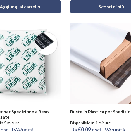
Aggiungi al carrello
Scopri di più
er per Spedizione e Reso
Buste in Plastica per Spedizio
zzate
 in 5 misure
Disponibile in 4 misure
8
escl. IVA/unità
Da
€0.09
escl. IVA/unità