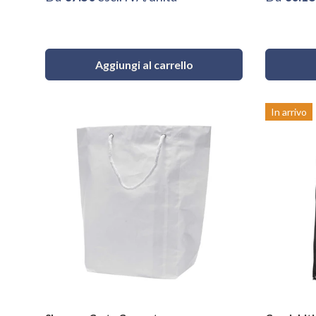
Aggiungi al carrello
In arrivo