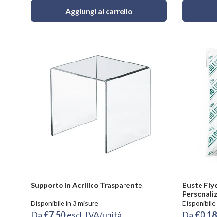
Aggiungi al carrello
Supporto in Acrilico Trasparente
Buste Fly
Personali
Disponibile in 3 misure
Disponibile
Da
€7.50
escl. IVA/unità
Da
€0.1