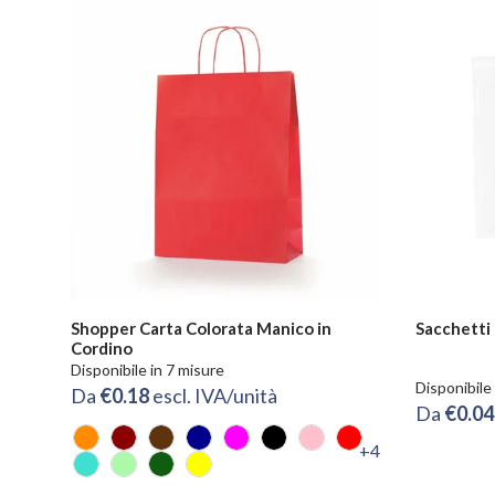
Shopper Carta Colorata Manico in
Sacchetti
Cordino
Disponibile in 7 misure
Disponibile
Da
€0.18
escl. IVA/unità
Da
€0.0
+4
Arancio
Bordeaux
Marrone
Blu
Fucsia
Nero
Rosa
Rosso
Turchese
Verde Chiaro
Verde Scuro
Giallo