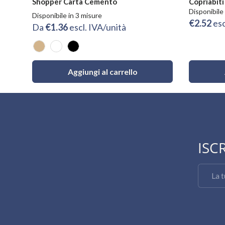
Shopper Carta Cemento
Copriabiti
Disponibile 
Disponibile in 3 misure
€2.52
esc
Da
€1.36
escl. IVA/unità
Avana
Bianco
Nero
Aggiungi al carrello
ISC
Email