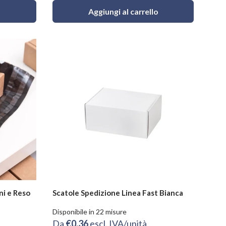
Aggiungi al carrello
ni e Reso
Scatole Spedizione Linea Fast Bianca
Disponibile in 22 misure
Da
€0.36
escl. IVA/unità