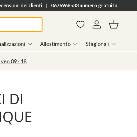
h
ensioni dei clienti
0676968533 numero gratuito
Accedi
Cestino
alizzazioni
Allestimento
Stagionali
 ven 09 - 18
 DI
IQUE