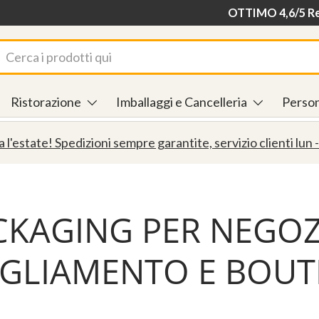
Consegna in 24/48
OTTIMO 4,6/5 Rec
rca
Ristorazione
Imballaggi e Cancelleria
Person
a l'estate! Spedizioni sempre garantite, servizio clienti lun -
CKAGING PER NEGOZI
IGLIAMENTO E BOUT