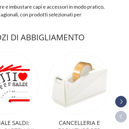
e e imbustare capi e accessori in modo pratico,
tagionali, con prodotti selezionati per
ZI DI ABBIGLIAMENTO
Avant
Indie
IALE SALDI:
CANCELLERIA E
BU