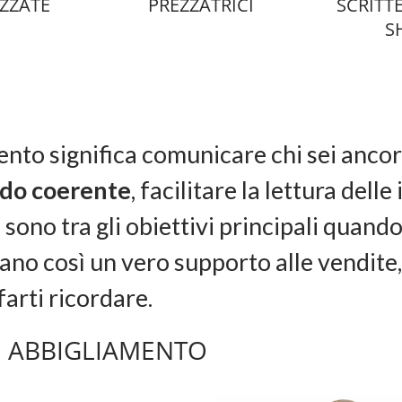
ZZATE
PREZZATRICI
SCRITTE
S
ento significa comunicare chi sei ancora
odo coerente
, facilitare la lettura del
ono tra gli obiettivi principali quando s
ano così un vero supporto alle vendite, 
arti ricordare.
DI ABBIGLIAMENTO