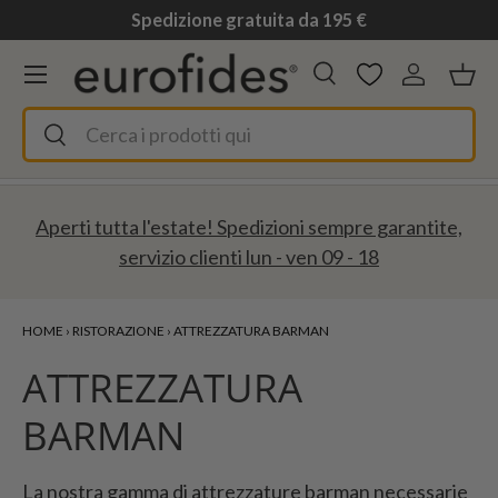
Spedizione gratuita da 195 €
Passa ai contenuti
Menu
Cerca
Accedi
Ces
Cerca
Cerca
Aperti tutta l'estate! Spedizioni sempre garantite,
servizio clienti lun - ven 09 - 18
HOME
›
RISTORAZIONE
›
ATTREZZATURA BARMAN
ATTREZZATURA
BARMAN
La nostra gamma di attrezzature barman necessarie