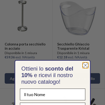
Colonna porta secchiello
Secchiello Ghiaccio
in acciaio
Trasparente Kristal
Disponibile in 1 misura
Disponibile in 1 misura
€59.36
escl. IVA/unità
€12.18
escl. IVA/unità
Ottieni lo
sconto del
10%
e ricevi il nostro
Aggiungi al carrello
Aggiungi al carrello
nuovo catalogo!