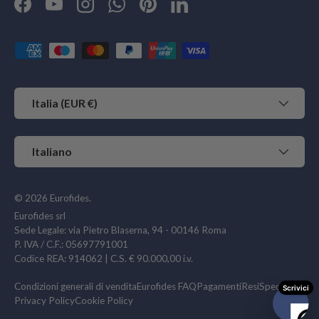
Facebook
YouTube
Instagram
WhatsApp
Pinterest
LinkedIn
Metodi di pagamento accettati
Paese/Regione
Italia (EUR €)
Lingua
Italiano
© 2026
Eurofides
.
Eurofides srl
Sede Legale: via Pietro Blaserna, 94 - 00146 Roma
P. IVA / C.F.: 05697791001
Codice REA: 914062 | C.S. € 90.000,00 i.v.
Condizioni generali di vendita
Eurofides FAQ
Pagamenti
Resi
Spedizioni
Privacy Policy
Cookie Policy