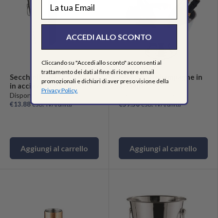
EMAIL
ACCEDI ALLO SCONTO
Cliccando su "Accedi allo sconto" acconsenti al
trattamento dei dati al fine di ricevere email
Secchiello portaghiaccio
Secchiello champagne in
promozionali e dichiari di aver preso visione della
in acciaio inox
acciaio
Privacy Policy.
Disponibile in 1 misura
Disponibile in 1 misura
€13.88
escl. IVA/unità
€59.56
escl. IVA/unità
Aggiungi al carrello
Aggiungi al carrello