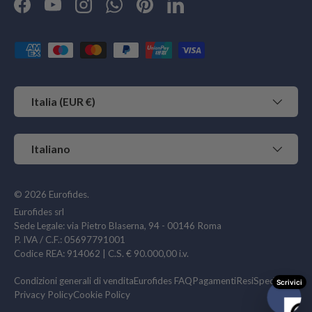
Facebook
YouTube
Instagram
WhatsApp
Pinterest
LinkedIn
Metodi di pagamento accettati
Paese/Regione
Italia (EUR €)
Lingua
Italiano
© 2026
Eurofides
.
Eurofides srl
Sede Legale: via Pietro Blaserna, 94 - 00146 Roma
P. IVA / C.F.: 05697791001
Codice REA: 914062 | C.S. € 90.000,00 i.v.
Condizioni generali di vendita
Eurofides FAQ
Pagamenti
Resi
Spedizioni
Privacy Policy
Cookie Policy