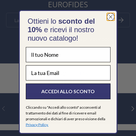
EUROFIDES
Email
Iscriviti
Ottieni lo
sconto del
10%
e ricevi il nostro
nuovo catalogo!
Dichiaro di accettare la
privacy policy
EMAIL
ACCEDI ALLO SCONTO
Chat in tempo reale
Indietro
Ava
Cliccando su "Accedi allo sconto" acconsenti al
Lun/Ven 9,00-18,00
trattamento dei dati al fine di ricevere email
promozionali e dichiari di aver preso visione della
Privacy Policy.