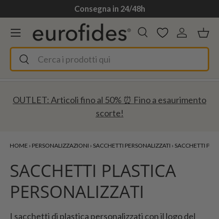
Consegna in 24/48h
Passa ai contenuti
Menu
Cerca
Accedi
Ces
Cerca
Cerca
OUTLET: Articoli fino al 50% ⏰ Fino a esaurimento
scorte!
HOME
›
PERSONALIZZAZIONI
›
SACCHETTI PERSONALIZZATI
›
SACCHETTI PLAS
SACCHETTI PLASTICA
PERSONALIZZATI
I sacchetti di plastica personalizzati con il logo del