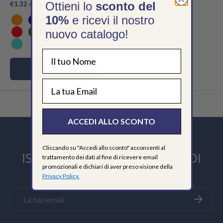
Ottieni lo
sconto del
€1.32
escl. IVA/unità
10%
e ricevi il nostro
Arancio
Blu
Fucsia
Grigio
Lime
+8
nuovo catalogo!
Rosso
Verde
Nero
Viola
Verde Scuro
Turchese
Bianco
Giallo
Scopri di più
EMAIL
ACCEDI ALLO SCONTO
Cliccando su "Accedi allo sconto" acconsenti al
ISCRIVITI ALLA NEWSLETTER DI
trattamento dei dati al fine di ricevere email
promozionali e dichiari di aver preso visione della
EUROFIDES
Privacy Policy.
Email
Iscriviti