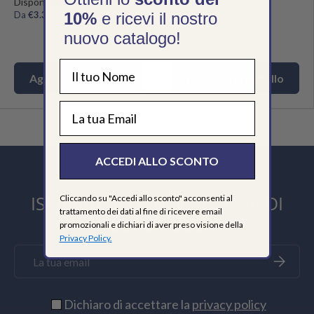
Disponibile in 2 misure
Disponibile in 1 misura
Da
€3.38
escl. IVA/unità
10%
e ricevi il nostro
€21.90
escl. IVA/unità
nuovo catalogo!
Avana
Bianco
Aggiungi al carrello
Aggiungi al carrello
EMAIL
ACCEDI ALLO SCONTO
ISCRIVITI ALLA NEWSLETTER DI
Cliccando su "Accedi allo sconto" acconsenti al
trattamento dei dati al fine di ricevere email
EUROFIDES
promozionali e dichiari di aver preso visione della
Privacy Policy.
Email
Iscriviti
Dichiaro di accettare la
privacy policy