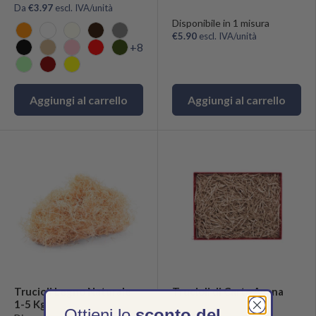
Da
€3.97
escl. IVA/unità
Disponibile in 1 misura
€5.90
escl. IVA/unità
Arancio
Bianco
Avorio
Cacao
Grigio
+8
Nero
Naturale
Rosa
Rosso
Verde Bosco
Verde Chiaro
Bordeaux
Giallo
Aggiungi al carrello
Aggiungi al carrello
Trucioli Legno Naturale
Trucioli di Carta Avana
1-5 Kg
Ottieni lo
sconto del