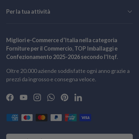
Per la tua attività
Migliori e-Commerce d’Italia nella categoria
Forniture per il Commercio, TOP Imballaggi e
Confezionamento 2025-2026 secondo l'Itqf.
Oltre 20.000 aziende soddisfatte ogni anno grazie a
prezzi da ingrosso e consegna veloce.
Facebook
YouTube
Instagram
WhatsApp
Pinterest
LinkedIn
Metodi di pagamento accettati
Paese/Regione