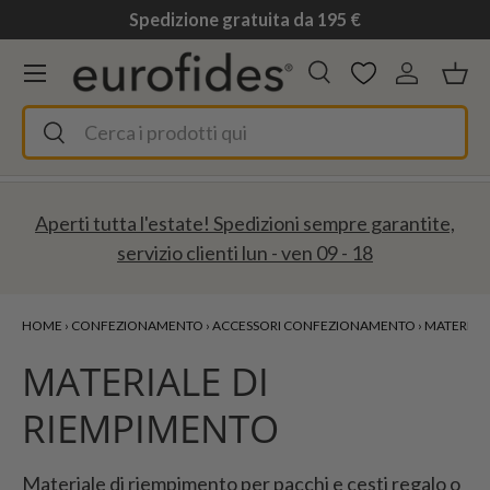
Spedizione gratuita da 195 €
Passa ai contenuti
Menu
Cerca
Accedi
Ces
Cerca
Cerca
Aperti tutta l'estate! Spedizioni sempre garantite,
servizio clienti lun - ven 09 - 18
HOME
›
CONFEZIONAMENTO
›
ACCESSORI CONFEZIONAMENTO
›
MATERIALE
MATERIALE DI
RIEMPIMENTO
Materiale di riempimento per pacchi e cesti regalo o