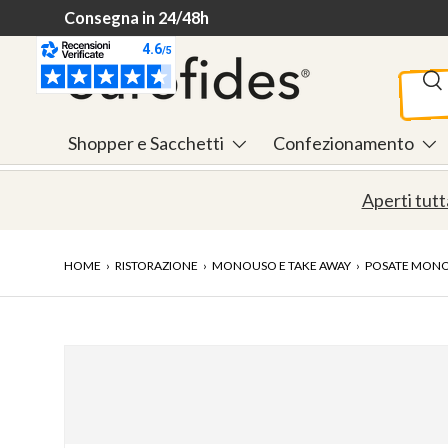
Consegna in 24/48h
Passa ai contenuti
Cerca
Ce
Shopper e Sacchetti
Confezionamento
Aperti tutt
HOME
›
RISTORAZIONE
›
MONOUSO E TAKE AWAY
›
POSATE MON