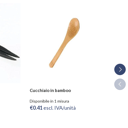
Avant
Indie
Cucchiaio in bamboo
Bacc
Disponibile in 1 misura
Dispo
€0.41
escl. IVA/unità
€0.