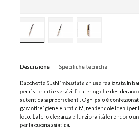
Carica immagine 1 nella visualizzazione galler
Carica immagine 2 nella visualizz
Carica immagine 3 nel
Descrizione
Specifiche tecniche
Bacchette Sushi imbustate chiuse realizzate in b
per ristoranti e servizi di catering che desiderano
autentica ai propri clienti. Ogni paio è confezion
garantire igiene e praticità, rendendole ideali per 
loco. La loro eleganza e funzionalità le rendono u
per la cucina asiatica.