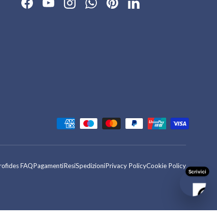
Facebook
YouTube
Instagram
WhatsApp
Pinterest
LinkedIn
tati
rofides FAQ
Pagamenti
Resi
Spedizioni
Privacy Policy
Cookie Policy