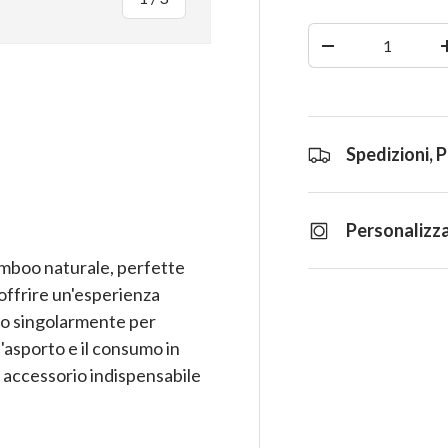
Quantità
-
ia
azione galleria
la visualizzazione galleria
Spedizioni, 
Personalizza
amboo naturale, perfette
 offrire un'esperienza
ato singolarmente per
l'asporto e il consumo in
n accessorio indispensabile