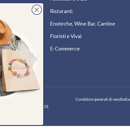
Ristoranti
Enoteche, Wine Bar, Cantine
Fioristi e Vivai
E-Commerce
Metodi di pagamento accet
Condizioni generali di vendita
Eu
|
P. IVA / C.F.: 05697791001