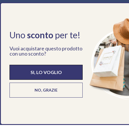
Etichettatura Ambientale
Privacy Policy
Dove Siamo
Cookie Policy
Magazine
Uno
sconto
per te!
Vuoi acquistare questo prodotto
con uno sconto?
Paese/Regione
Lingua
Italia (EUR €)
Italiano
SI, LO VOGLIO
NO, GRAZIE
© 2026
Eurofides
.
Eurofides srl
|
Sede Legale: via Pietro Blaserna, 94 - 00146 Roma
Codice REA: 914062 | C.S. € 90.000,00 i.v.