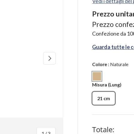
Vedi i dettagli de
Prezzo unita
Prezzo confe
Confezione da
10
Guarda tutte le 
Avanti
Colore
:
Naturale
Naturale
Misura
(Lung)
21 cm
Totale:
di
1
/
3