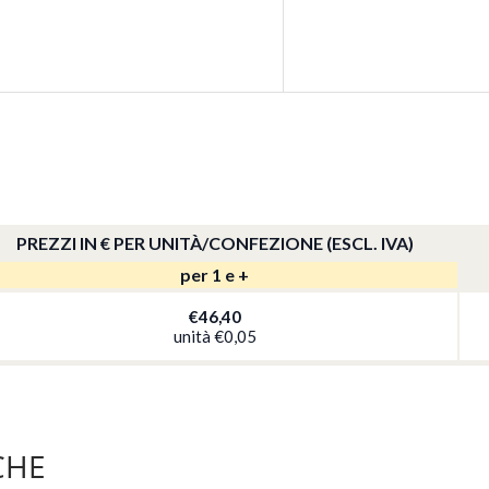
PREZZI IN € PER UNITÀ/CONFEZIONE (ESCL. IVA)
per 1 e +
Q
€46,40
unità
€0,05
CHE