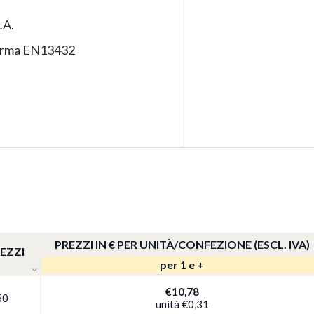
LA.
norma EN13432
PREZZI IN € PER UNITÀ/CONFEZIONE (ESCL. IVA)
PEZZI
per 1 e +
€10,78
50
unità
€0,31