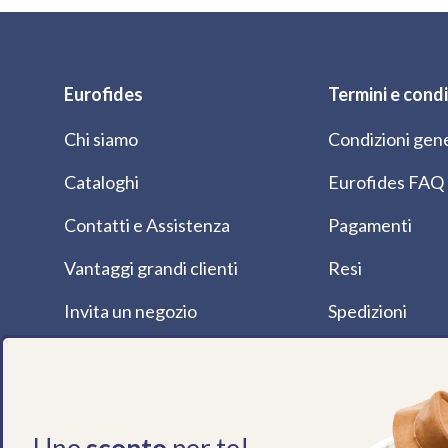
Eurofides
Termini e condi
Chi siamo
Condizioni gene
Cataloghi
Eurofides FAQ
Contatti e Assistenza
Pagamenti
Vantaggi grandi clienti
Resi
Invita un negozio
Spedizioni
Etichettatura Ambientale
Privacy Policy
Dove Siamo
Cookie Policy
Magazine