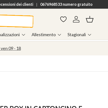
h
ensioni dei clienti
0676968533 numero gratuito
Accedi
Cestino
alizzazioni
Allestimento
Stagionali
 ven 09 - 18