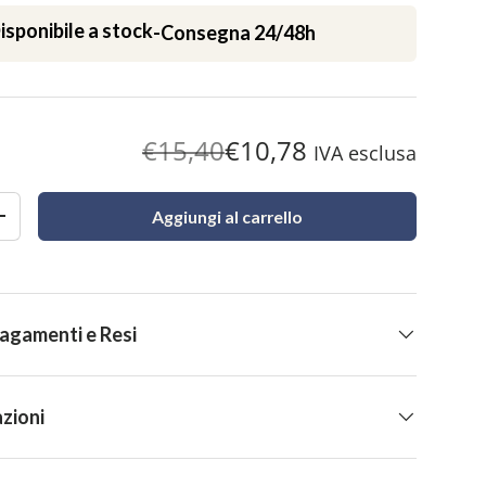
isponibile a stock
-
Consegna 24/48h
€15,40
€10,78
IVA esclusa
eria
zazione galleria
Aggiungi al carrello
+
Pagamenti e Resi
zioni