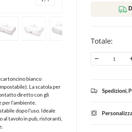
D
Totale:
ia
azione galleria
la visualizzazione galleria
magine 4 nella visualizzazione galleria
Carica immagine 5 nella visualizzazione galleria
Carica immagine 6 nella visualizzazione gall
Carica immagine 7 nella visualiz
Quantità
-
 cartoncino bianco
mpostabile). La scatola per
Spedizioni, 
ntatto diretto con gli
e per l'ambiente.
tabile dopo l'uso. Ideale
Personalizza
 al tavolo in pub, ristoranti,
e.