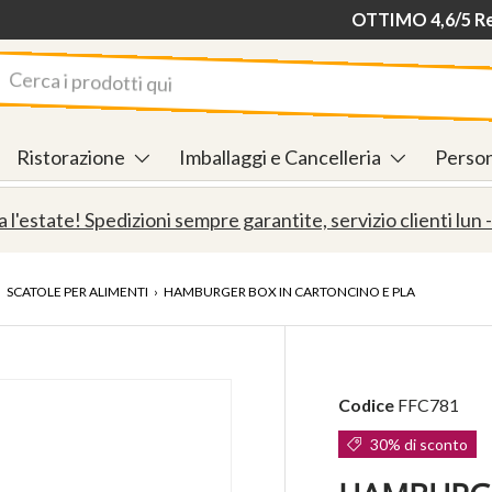
Consegna in 24/48
OTTIMO 4,6/5 Rec
rca
Ristorazione
Imballaggi e Cancelleria
Person
a l'estate! Spedizioni sempre garantite, servizio clienti lun -
›
SCATOLE PER ALIMENTI
›
HAMBURGER BOX IN CARTONCINO E PLA
Codice
FFC781
30% di sconto