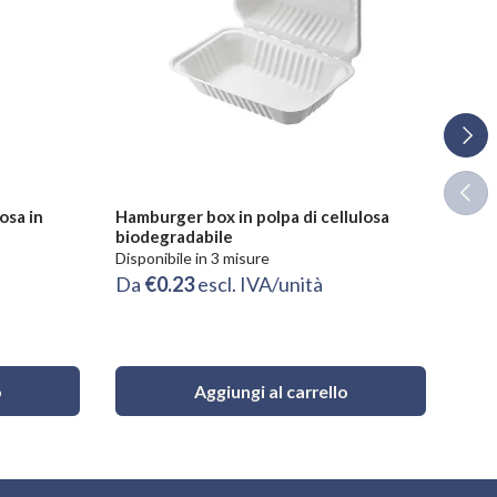
Avant
Indie
osa in
Hamburger box in polpa di cellulosa
Cont
biodegradabile
Natu
Disponibile in 3 misure
Dispo
Da
€0.23
escl. IVA/unità
€0.
o
Aggiungi al carrello