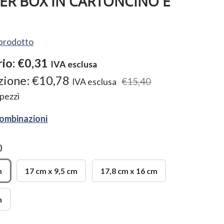
R BOX IN CARTONCINO E
l prodotto
rio:
€0,31
IVA esclusa
zione:
€10,78
€15,40
IVA esclusa
pezzi
combinazioni
)
m
17 cm x 9,5 cm
17,8 cm x 16 cm
m