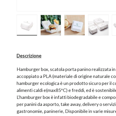
Carica immagine 1 nella visualizzazione galler
Carica immagine 2 nella visualizz
Carica immagine 3 nel
Carica im
Descrizione
Hamburger box, scatola porta panino realizzata in
accoppiato a PLA (materiale di origine naturale co
hamburger ecologica è un prodotto sicuro per il co
alimenti caldi e(max85°C) e freddi, ed è sostenibil
L'hamburger box è infatti biodegradabile e compos
per panini da asporto, take away, delivery o servizio
gastronomie, paninerie, Disponibile in varie misur