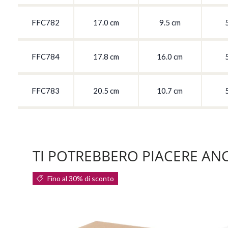
FFC782
17.0 cm
9.5 cm
FFC784
17.8 cm
16.0 cm
FFC783
20.5 cm
10.7 cm
TI POTREBBERO PIACERE AN
Fino al 30% di sconto