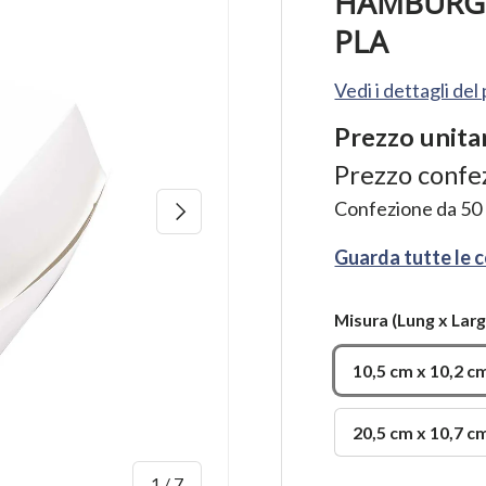
HAMBURGE
PLA
Vedi i dettagli de
Prezzo unita
Prezzo confe
Confezione da
50
Avanti
Guarda tutte le 
Misura
(Lung x Larg
10,5 cm x 10,2 c
20,5 cm x 10,7 c
di
1
/
7