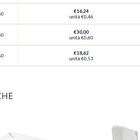
€16,24
50
unità
€0,46
€30,00
50
unità
€0,60
€18,62
50
unità
€0,53
CHE