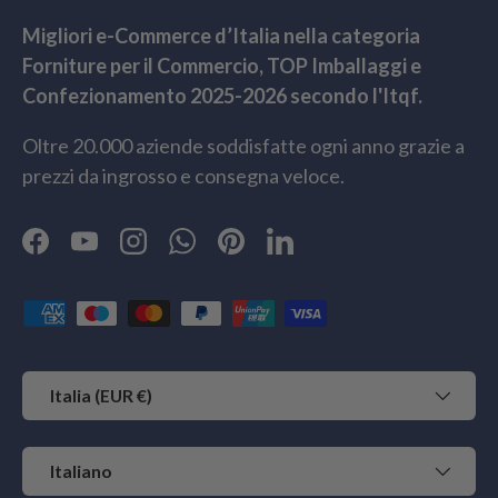
Migliori e-Commerce d’Italia nella categoria
Forniture per il Commercio, TOP Imballaggi e
Confezionamento 2025-2026 secondo l'Itqf.
Oltre 20.000 aziende soddisfatte ogni anno grazie a
prezzi da ingrosso e consegna veloce.
Facebook
YouTube
Instagram
WhatsApp
Pinterest
LinkedIn
Metodi di pagamento accettati
Paese/Regione
Italia (EUR €)
Lingua
Italiano