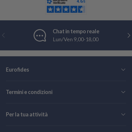
Chat in tempo reale
Indietro
Ava
Lun/Ven 9,00-18,00
Eurofides
Termini e condizioni
Per la tua attività