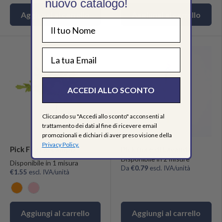
nuovo catalogo!
Aggiungi al carrello
Aggiungi al carrello
EMAIL
ACCEDI ALLO SCONTO
Cliccando su "Accedi allo sconto" acconsenti al
trattamento dei dati al fine di ricevere email
promozionali e dichiari di aver preso visione della
Privacy Policy.
Pick Fiori di Campo
Pick fiore di Lavanda
Disponibile in 2 misure
Disponibile in 1 misura
Da
€0.79
escl. IVA/unità
€1.55
escl. IVA/unità
Arancio
Rosa
Aggiungi al carrello
Aggiungi al carrello