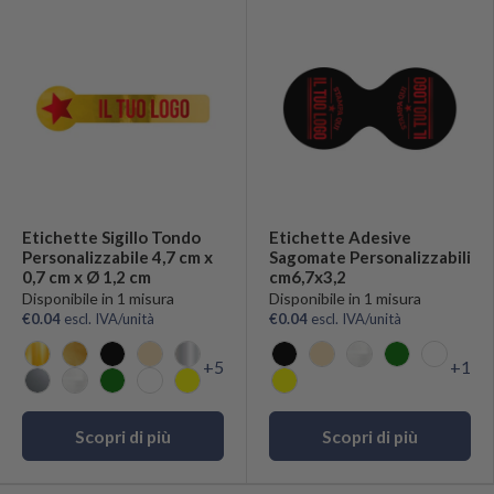
Etichette Sigillo Tondo
Etichette Adesive
Personalizzabile 4,7 cm x
Sagomate Personalizzabili
0,7 cm x Ø 1,2 cm
cm6,7x3,2
Disponibile in 1 misura
Disponibile in 1 misura
€0.04
escl. IVA/unità
€0.04
escl. IVA/unità
+5
+1
Oro Lucido
Oro Opaco
Nero
Sealing
Argento Lucido
Nero
Sealing
Trasparente
Verde
Bianco
Argento Opaco
Trasparente
Verde
Bianco
Giallo
Giallo
Scopri di più
Scopri di più