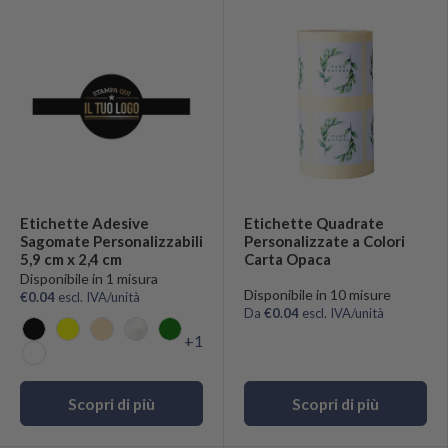
Etichette Adesive
Etichette Quadrate
Sagomate Personalizzabili
Personalizzate a Colori
5,9 cm x 2,4 cm
Carta Opaca
Disponibile in 1 misura
Disponibile in 10 misure
€0.04
escl. IVA/unità
Da
€0.04
escl. IVA/unità
+1
Nero
Giallo
Sealing
Trasparente
Verde
Bianco
Scopri di più
Scopri di più