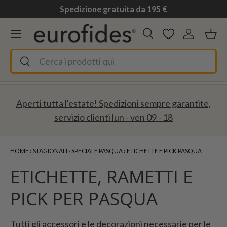
Spedizione gratuita da 195 €
Passa ai contenuti
Menu
Cerca
Accedi
Ces
Cerca
Cerca
Aperti tutta l'estate! Spedizioni sempre garantite,
servizio clienti lun - ven 09 - 18
HOME
›
STAGIONALI
›
SPECIALE PASQUA
›
ETICHETTE E PICK PASQUA
ETICHETTE, RAMETTI E
PICK PER PASQUA
Tutti gli accessori e le decorazioni necessarie per le