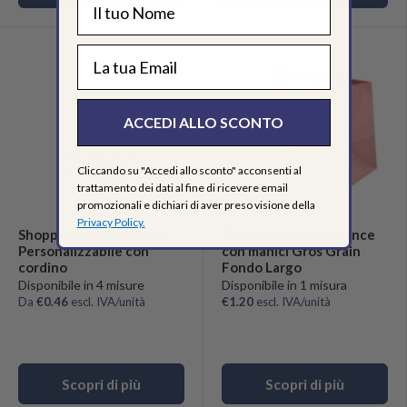
EMAIL
ACCEDI ALLO SCONTO
Cliccando su "Accedi allo sconto" acconsenti al
trattamento dei dati al fine di ricevere email
promozionali e dichiari di aver preso visione della
Privacy Policy.
Shopper carta Tulipano
Shopper Carta Elegance
Personalizzabile con
con manici Gros Grain
cordino
Fondo Largo
Disponibile in 4 misure
Disponibile in 1 misura
Da
€0.46
escl. IVA/unità
€1.20
escl. IVA/unità
Scopri di più
Scopri di più