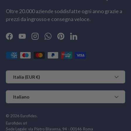
Oltre 20.000 aziende soddisfatte ogni anno grazie a
prezzi da ingrosso e consegna veloce.
Facebook
YouTube
Instagram
WhatsApp
Pinterest
LinkedIn
Metodi di pagamento accettati
Paese/Regione
Italia (EUR €)
Lingua
Italiano
© 2026
Eurofides
.
Eurofides srl
Sede Legale: via Pietro Blaserna, 94 - 00146 Roma