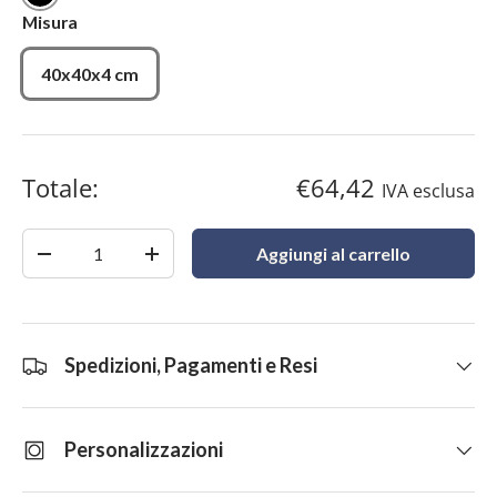
Nero
Misura
40x40x4 cm
Totale:
€64,42
IVA esclusa
Quantità
Aggiungi al carrello
-
+
Spedizioni, Pagamenti e Resi
Personalizzazioni