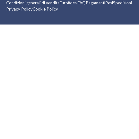
Condizioni generali di vendita
Eurofides FAQ
Pagamenti
Resi
Spedizioni
Privacy Policy
Cookie Policy