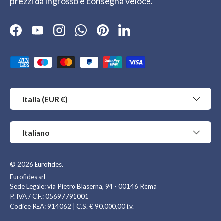
prezzi da ingrosso e consegna veloce.
Facebook
YouTube
Instagram
WhatsApp
Pinterest
LinkedIn
Metodi di pagamento accettati
Paese/Regione
Italia (EUR €)
Lingua
Italiano
© 2026
Eurofides
.
Eurofides srl
Sede Legale: via Pietro Blaserna, 94 - 00146 Roma
P. IVA / C.F.: 05697791001
Codice REA: 914062 | C.S. € 90.000,00 i.v.