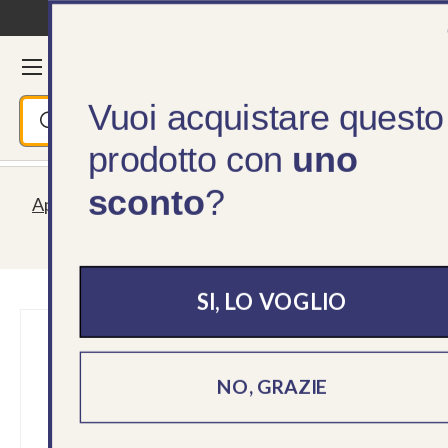
Consegna in 24/48h
Passa ai contenuti
Menu
Cerca
Accedi
Ces
Vuoi acquistare questo
Cerca
Cerca
prodotto con
uno
sconto
?
Aperti tutta l'estate! Spedizioni sempre garantite,
servizio clienti lun - ven 09 - 18
SI, LO VOGLIO
NO, GRAZIE
›