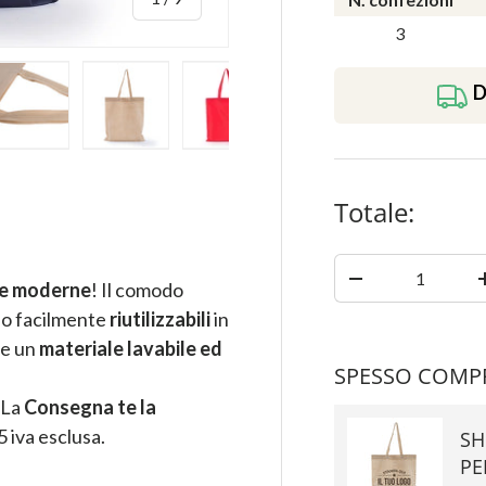
3
D
ia
azione galleria
la visualizzazione galleria
magine 4 nella visualizzazione galleria
Carica immagine 5 nella visualizzazione galleria
Carica immagine 6 nella visualizzazione gall
Carica immagine 7 nella visualiz
Carica immagine 8 n
Carica 
Totale:
Quantità
-
i e moderne
! Il comodo
no facilmente
riutilizzabili
in
re un
materiale lavabile ed
SPESSO COMPR
. La
Consegna te la
 iva esclusa.
SH
PE