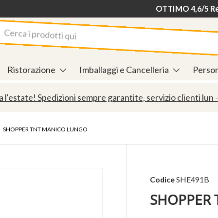
Consegna in 24/48
OTTIMO 4,6/5 Rec
rca
Ristorazione
Imballaggi e Cancelleria
Person
a l'estate! Spedizioni sempre garantite, servizio clienti lun -
›
SHOPPER TNT MANICO LUNGO
Codice
SHE491B
SHOPPER 