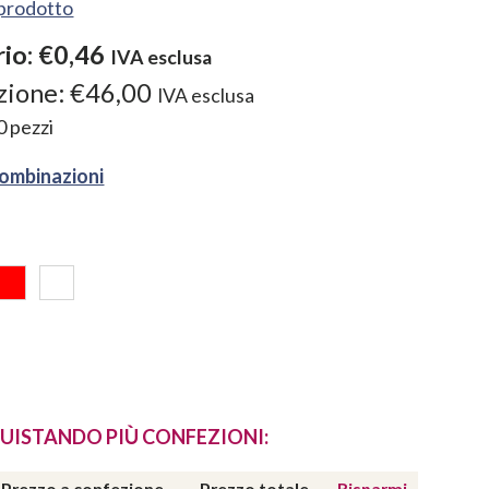
l prodotto
rio:
€0,46
IVA esclusa
zione:
€46,00
IVA esclusa
0
pezzi
combinazioni
a
Rosso
Bianco
UISTANDO PIÙ CONFEZIONI:
Prezzo a confezione
Prezzo totale
Risparmi