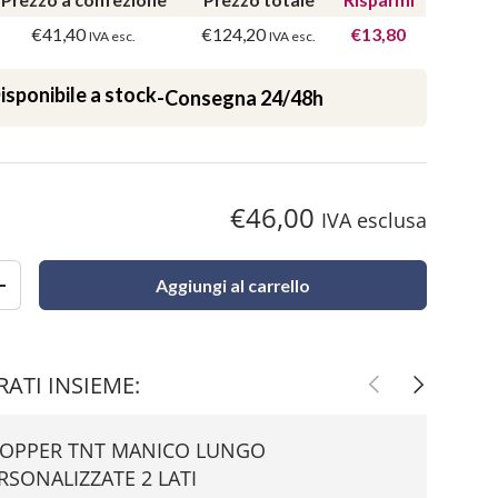
€41,40
€124,20
€13,80
IVA esc.
IVA esc.
isponibile a stock
-
Consegna 24/48h
eria
zazione galleria
ella visualizzazione galleria
immagine 9 nella visualizzazione galleria
€46,00
IVA esclusa
Aggiungi al carrello
+
ATI INSIEME:
Indietro
Avanti
OPPER TNT MANICO LUNGO
RSONALIZZATE 2 LATI