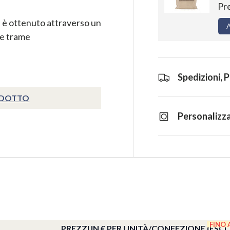
Pr
a è ottenuto attraverso un
A
le trame
Spedizioni, 
ODOTTO
Personalizza
FINO 
PREZZI IN € PER UNITÀ/CONFEZIONE (ESCL.