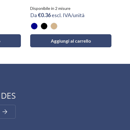
Dispo
Da
Disponibile in 2 misure
Da
€0.36
escl. IVA/unità
Blu
Blu
Nero
Avana
Acq
o
Aggiungi al carrello
IDES
Iscriviti