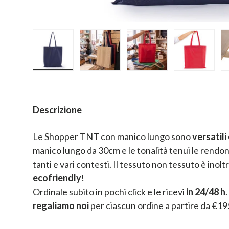
Carica immagine 1 nella visualizzazione galler
Carica immagine 2 nella visualizz
Carica immagine 3 nel
Carica im
Descrizione
Le Shopper TNT con manico lungo sono
versatil
manico lungo da 30cm e le tonalità tenui le rendo
tanti e vari contesti. Il tessuto non tessuto è inolt
ecofriendly
!
Ordinale subito in pochi click e le ricevi
in 24/48 h
regaliamo noi
per ciascun ordine a partire da €195