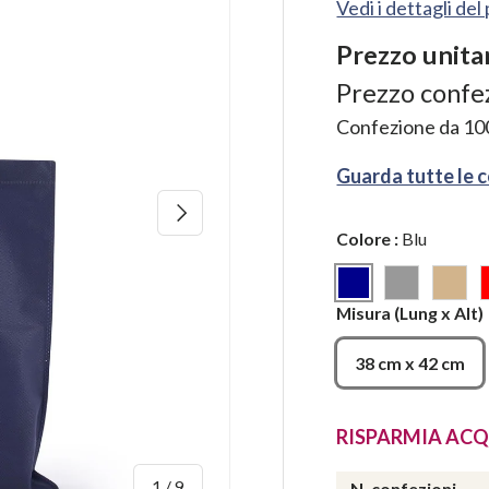
Vedi i dettagli de
Prezzo unita
Prezzo confe
Confezione da
10
Guarda tutte le 
Avanti
Colore
:
Blu
Blu
Nero
Avan
Misura
(Lung x Alt)
38 cm x 42 cm
RISPARMIA ACQ
di
1
/
9
N. confezioni