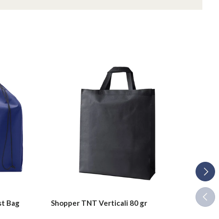
Avant
Indie
st Bag
Shopper TNT Verticali 80 gr
Shop