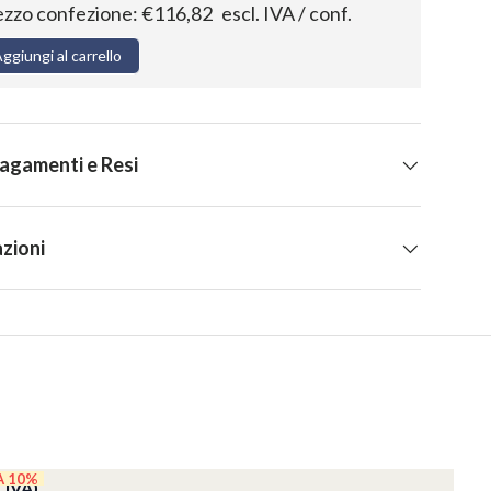
ezzo confezione:
€116,82
escl. IVA / conf.
ggiungi al carrello
Pagamenti e Resi
zioni
A 10%
 IVA)