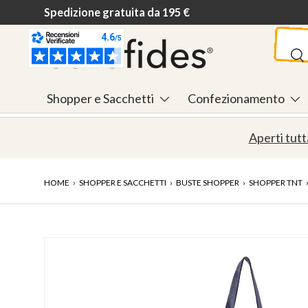
Spedizione gratuita da 195 €
Passa ai contenuti
Cerca
Ce
Shopper e Sacchetti
Confezionamento
Aperti tutt
HOME
›
SHOPPER E SACCHETTI
›
BUSTE SHOPPER
›
SHOPPER TNT