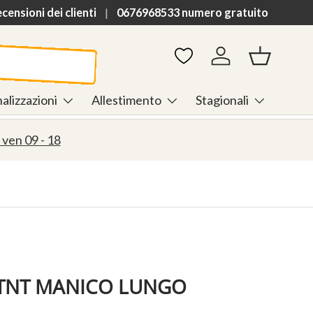
h
ensioni dei clienti
0676968533 numero gratuito
Accedi
Cestino
alizzazioni
Allestimento
Stagionali
 ven 09 - 18
TNT MANICO LUNGO