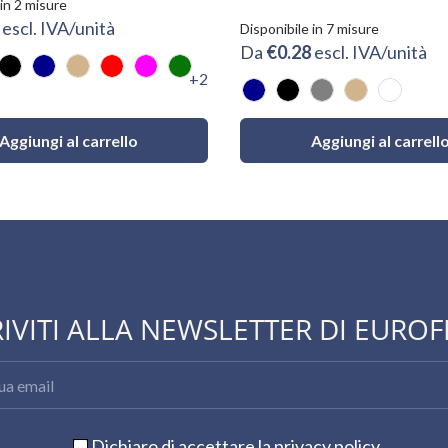
 in 2 misure
2
escl. IVA/unità
Disponibile in 7 misure
Da
€0.28
escl. IVA/unità
+2
nco
Nero
Blu
Avana
Rosso
Fucsia
Verde
Blu
Nero
Grigio
Avana
Bianco
Aggiungi al carrello
Aggiungi al carrell
RIVITI ALLA NEWSLETTER DI EUROF
Dichiaro di accettare la
privacy policy