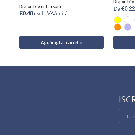
Disponibile
Disponibile in 1 misura
Da
€0.2
€0.40
escl. IVA/unità
Giallo
Bia
Arancio
Lilla
Aggiungi al carrello
ISC
Email