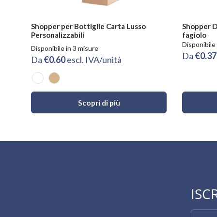
Shopper per Bottiglie Carta Lusso
Shopper D
Personalizzabili
fagiolo
Disponibile
Disponibile in 3 misure
Da
€0.3
Da
€0.60
escl. IVA/unità
Bianco
Avana
Scopri di più
ISC
Email