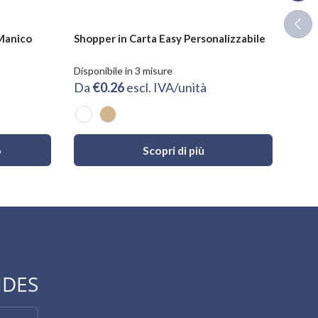
Indie
 Manico
Shopper in Carta Easy Personalizzabile
Port
Pers
Disponibile in 3 misure
Dispo
Da
€0.26
escl. IVA/unità
€0.
Bianco
Avana
Ne
o
Scopri di più
IDES