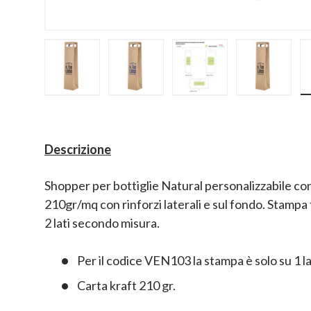
Carica immagine 1 nella visualizzazione galler
Carica immagine 2 nella visualizz
Carica immagine 3 nel
Carica im
Descrizione
Shopper per bottiglie Natural personalizzabile con
210gr/mq con rinforzi laterali e sul fondo. Stampa 
2 lati secondo misura.
Per il codice VEN103 la stampa è solo su 1 l
Carta kraft 210 gr.