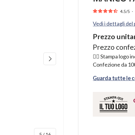
4.5
/
5
-
Vedi i dettagli de
Prezzo unita
Prezzo confe
👉🏻 Stampa logo i
Avanti
Confezione da
10
Guarda tutte le 
di
5
/
16