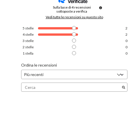
Sulla base di
4
recensioni
sottoposte a verifica
Vedi tutte le recensioni su questo sito
5
stelle
2
4
stelle
2
3
stelle
0
2
stelle
0
1
stella
0
Ordina le recensioni