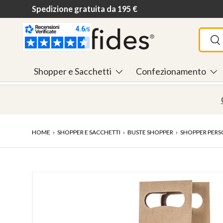
Spedizione gratuita da 195 €
Passa ai contenuti
Cerca
Ce
Shopper e Sacchetti
Confezionamento
HOME
›
SHOPPER E SACCHETTI
›
BUSTE SHOPPER
›
SHOPPER PERS
L’immagine 5 è ora disponibile nella visualizzazione