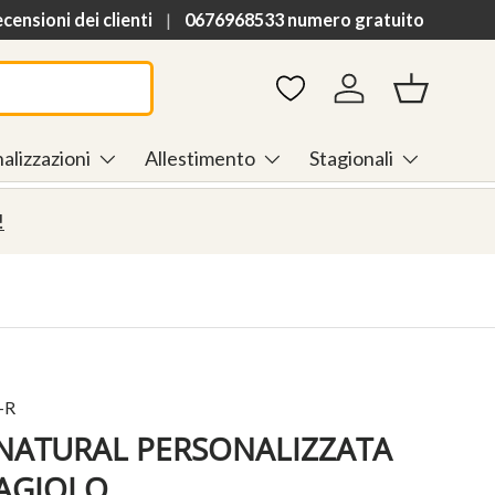
h
ensioni dei clienti
0676968533 numero gratuito
Accedi
Cestino
alizzazioni
Allestimento
Stagionali
!
-R
NATURAL PERSONALIZZATA
AGIOLO