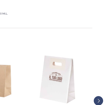
di
M.L.
Avant