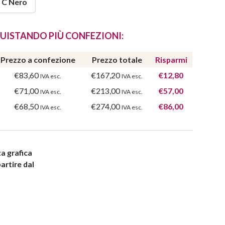
 C Nero
UISTANDO PIÙ CONFEZIONI:
Prezzo a confezione
Prezzo totale
Risparmi
€83,60
€167,20
€12,80
IVA esc.
IVA esc.
€71,00
€213,00
€57,00
IVA esc.
IVA esc.
€68,50
€274,00
€86,00
IVA esc.
IVA esc.
a grafica
artire dal