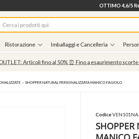
Consegna in 24/48
OTTIMO 4,6/5 Rec
rca
Ristorazione
Imballaggi e Cancelleria
Person
OUTLET: Articoli fino al 50% ⏰ Fino a esaurimento scorte
ONALIZZATE
›
SHOPPER NATURAL PERSONALIZZATA MANICO FAGIOLO
 galleria
Codice
VEN101NA
SHOPPER 
MANICO F