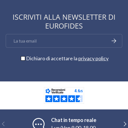
ISCRIVITI ALLA NEWSLETTER DI
EUROFIDES
Email
Iscriviti
Dichiaro di accettare la
privacy policy
Chat in tempo reale
Indietro
Ava
Lun/Ven 9,00-18,00