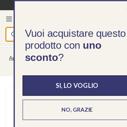
Spedizione gratuita da 195 €
Passa ai contenuti
Menu
Cerca
Accedi
Ces
Vuoi acquistare questo
Cerca
Cerca
prodotto con
uno
sconto
?
Aperti tutta l'estate! Spedizioni sempre garantite,
servizio clienti lun - ven 09 - 18
SI, LO VOGLIO
NO, GRAZIE
›