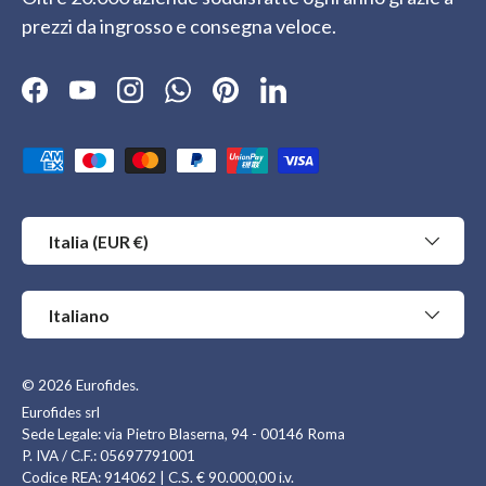
prezzi da ingrosso e consegna veloce.
Facebook
YouTube
Instagram
WhatsApp
Pinterest
LinkedIn
Metodi di pagamento accettati
Paese/Regione
Italia (EUR €)
Lingua
Italiano
© 2026
Eurofides
.
Eurofides srl
Sede Legale: via Pietro Blaserna, 94 - 00146 Roma
P. IVA / C.F.: 05697791001
Codice REA: 914062 | C.S. € 90.000,00 i.v.