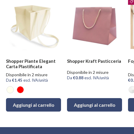
Shopper Piante Elegant
Shopper Kraft Pasticceria
Fo
Carta Plastificata
Disponibile in 2 misure
Disponibile in 2 misure
Dis
Da
€0.88
escl. IVA/unità
Da
€1.45
escl. IVA/unità
€0
Avorio
Rosso
T
Aggiungi al carrello
Aggiungi al carrello