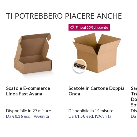
TI POTREBBERO PIACERE ANCHE
Fino al 20% di sconto
Scatole E-commerce
Scatole in Cartone Doppia
Sa
Linea Fast Avana
Onda
Tr
Do
So
Disponibile in 27 misure
Disponibile in 14 misure
Dis
Da
€0.36
escl. IVA/unità
Da
€1.50
escl. IVA/unità
Da