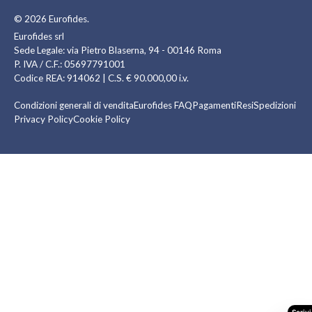
© 2026
Eurofides
.
Eurofides srl
Sede Legale: via Pietro Blaserna, 94 - 00146 Roma
P. IVA / C.F.: 05697791001
Codice REA: 914062 | C.S. € 90.000,00 i.v.
Condizioni generali di vendita
Eurofides FAQ
Pagamenti
Resi
Spedizioni
Privacy Policy
Cookie Policy