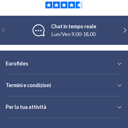
Chat in tempo reale
Indietro
Ava
Lun/Ven 9,00-18,00
Eurofides
Termini e condizioni
Per la tua attività