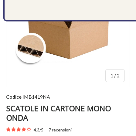
di
1
/
2
Codice
IMB1419NA
SCATOLE IN CARTONE MONO
ONDA
4.3
/
5
-
7
recensioni