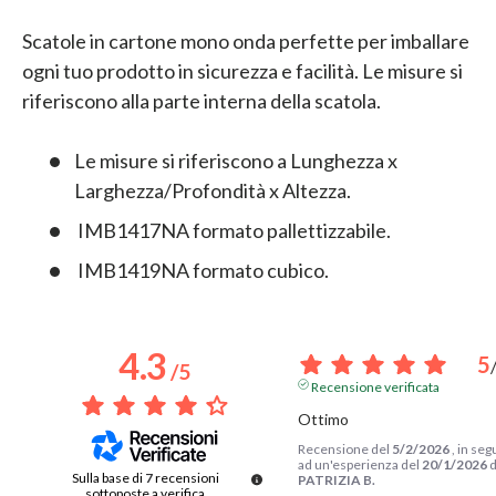
Scatole in cartone mono onda perfette per imballare
ogni tuo prodotto in sicurezza e facilità. Le misure si
riferiscono alla parte interna della scatola.
Le misure si riferiscono a Lunghezza x
Larghezza/Profondità x Altezza.
IMB1417NA formato pallettizzabile.
IMB1419NA formato cubico.
4.3
5
/
5
Recensione verificata
Ottimo
Recensione del
5/2/2026
, in seg
ad un'esperienza del
20/1/2026
d
Sulla base di
7
recensioni
PATRIZIA B.
sottoposte a verifica