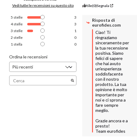
Vedi tutte le recensioni su questo sito
Utile
(0)
Segnala
5
stelle
3
Risposta di
4
stelle
3
eurofides.com
3
stelle
1
Ciao! Ti 
ringraziamo 
2
stelle
0
sinceramente per 
1
stella
0
la tua recensione 
positiva. Siamo 
Ordina le recensioni
felici di sapere 
che hai avuto 
un'esperienza 
soddisfacente 
con il nostro 
prodotto. La tua 
opinione è molto 
importante per 
noi e ci sprona a 
fare sempre 
meglio. 

Grazie ancora e a 
presto!

Team eurofides