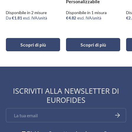
Personalizzabile
Disponibile in 2 misure
Disponibile in 1 misura
Dis
Da
€1.81
escl. IVA/unità
€4.82
escl. IVA/unità
€2
Scopri di più
Scopri di più
ISCRIVITI ALLA NEWSLETTER DI
EUROFIDES
Email
Iscriviti