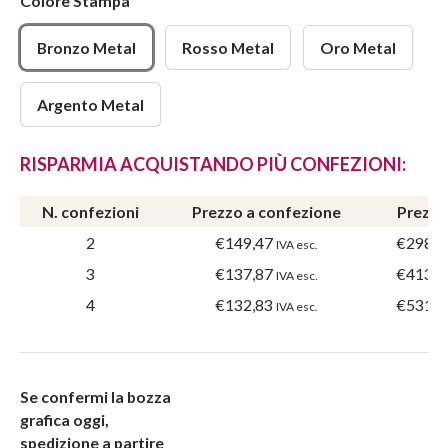
Colore Stampa
Bronzo Metal
Rosso Metal
Oro Metal
Argento Metal
RISPARMIA ACQUISTANDO PIÙ CONFEZIONI:
N. confezioni
Prezzo a confezione
Prezzo
2
€149,47
€298,9
IVA esc.
3
€137,87
€413,6
IVA esc.
4
€132,83
€531,3
IVA esc.
Se confermi la bozza
grafica oggi,
spedizione a partire