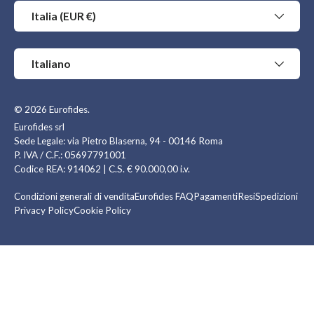
Paese/Regione
Italia (EUR €)
Lingua
Italiano
© 2026
Eurofides
.
Eurofides srl
Sede Legale: via Pietro Blaserna, 94 - 00146 Roma
P. IVA / C.F.: 05697791001
Codice REA: 914062 | C.S. € 90.000,00 i.v.
Condizioni generali di vendita
Eurofides FAQ
Pagamenti
Resi
Spedizioni
Privacy Policy
Cookie Policy