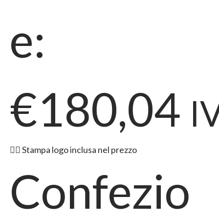
e:
€180,04
I
👉🏻 Stampa logo inclusa nel prezzo
Confezio