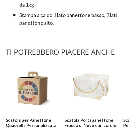
da 1kg
Stampa a caldo 1 lato panettone basso, 2 lati
panettone alto.
TI POTREBBERO PIACERE ANCHE
Scatola per Panettone
Scatola Portapanettone
Sc
Quadrella Personalizzata
Fiocco di Neve con cordini
Pe