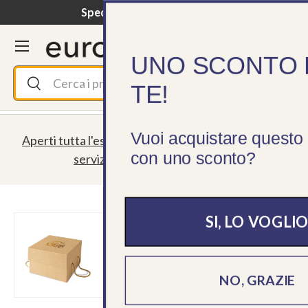
Spedizione gratuita da 195 €
Passa ai contenuti
Menu
Cerca
Accedi
Ces
UNO SCONTO 
Cerca
Cerca
TE!
Vuoi acquistare questo
Aperti tutta l'estate! Spedizioni sempre garantite,
con uno sconto?
servizio clienti lun - ven 09 - 18
SI, LO VOGLI
›
NO, GRAZIE