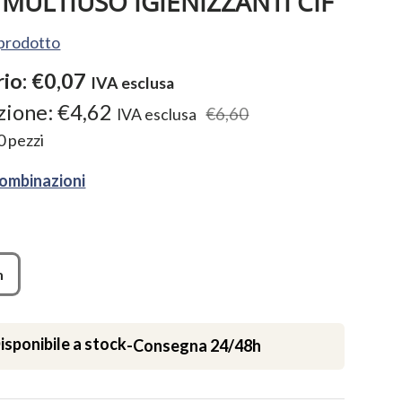
 MULTIUSO IGIENIZZANTI CIF
l prodotto
rio:
€0,07
IVA esclusa
zione:
€4,62
€6,60
IVA esclusa
0
pezzi
combinazioni
m
isponibile a stock
-
Consegna 24/48h