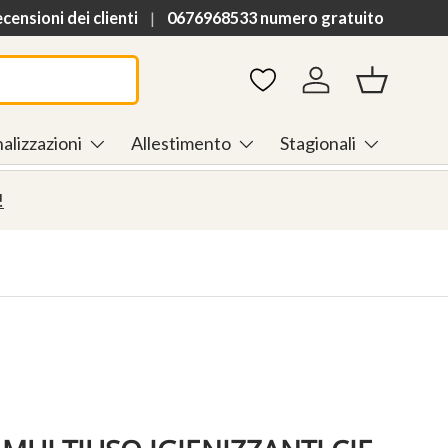
h
ensioni dei clienti
0676968533 numero gratuito
Accedi
Cestino
alizzazioni
Allestimento
Stagionali
!