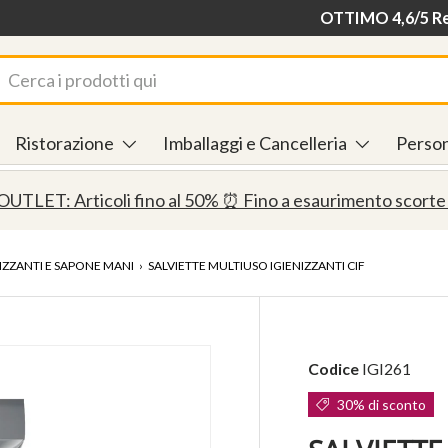
Consegna in 24/48
OTTIMO 4,6/5 Rec
rca
Ristorazione
Imballaggi e Cancelleria
Person
OUTLET: Articoli fino al 50% ⏰ Fino a esaurimento scorte
IZZANTI E SAPONE MANI
›
SALVIETTE MULTIUSO IGIENIZZANTI CIF
Codice
IGI261
30% di sconto