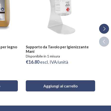
Avant
Indie
 per legno
Supporto da Tavolo per Igienizzante
Sgra
Mani
tryg
Disponibile in 1 misura
Dispo
€16.80
escl. IVA/unità
€2.
o
Aggiungi al carrello