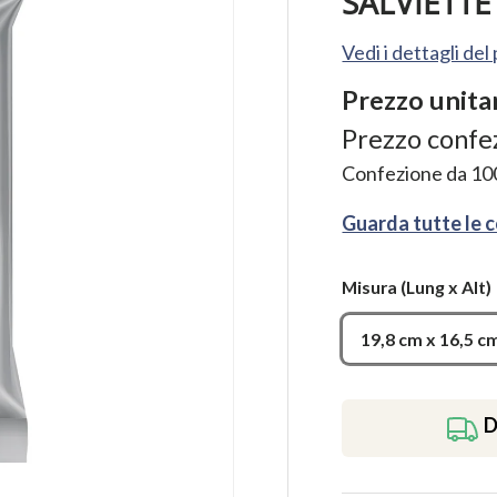
SALVIETTE
Vedi i dettagli de
Prezzo unita
Prezzo confe
Confezione da
10
Guarda tutte le 
Misura
(Lung x Alt)
19,8 cm x 16,5 c
D