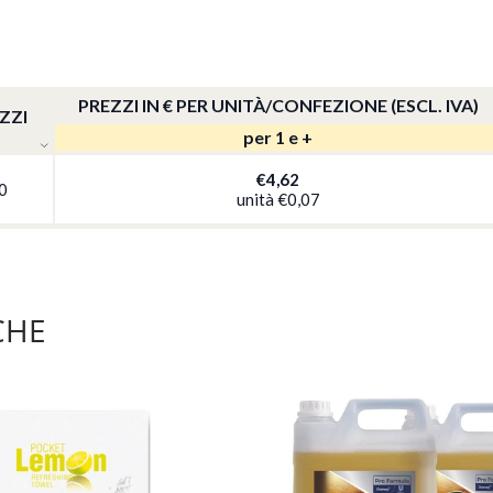
PREZZI IN € PER UNITÀ/CONFEZIONE (ESCL. IVA)
EZZI
per 1 e +
€4,62
0
unità
€0,07
CHE