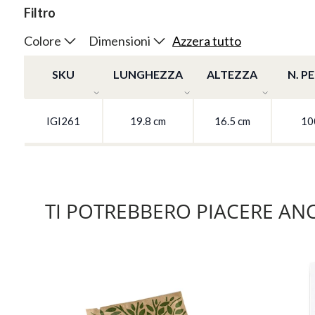
Filtro
Colore
Dimensioni
Azzera tutto
SKU
LUNGHEZZA
ALTEZZA
N. P
IGI261
19.8 cm
16.5 cm
10
TI POTREBBERO PIACERE AN