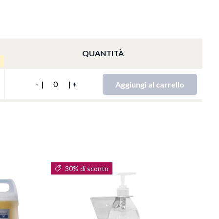
QUANTITÀ
QTY
Aggiungi al carrello
-
|
|
+
30% di sconto