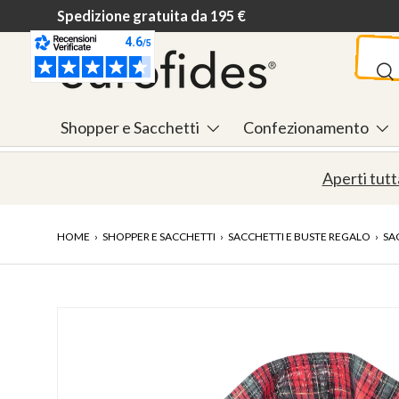
Consegna in 24/48h
Passa ai contenuti
Cerca
Ce
Shopper e Sacchetti
Confezionamento
Aperti tutt
HOME
›
SHOPPER E SACCHETTI
›
SACCHETTI E BUSTE REGALO
›
SA