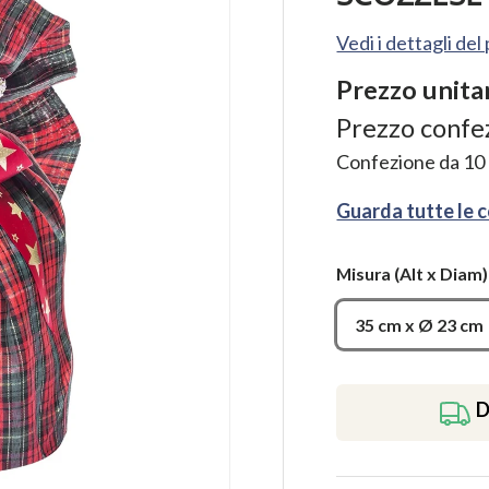
Vedi i dettagli de
Prezzo unita
Prezzo confe
Confezione da
10
Guarda tutte le 
Misura
(Alt x Diam)
35 cm x Ø 23 cm
D