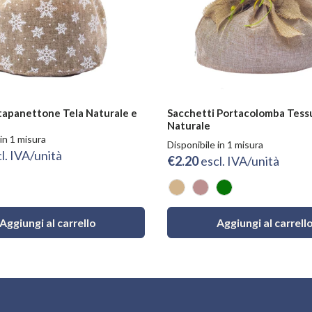
tapanettone Tela Naturale e
Sacchetti Portacolomba Tess
Naturale
in 1 misura
Disponibile in 1 misura
l. IVA/unità
€2.20
escl. IVA/unità
Naturale
Rosa Antico
Verde
Aggiungi al carrello
Aggiungi al carrell