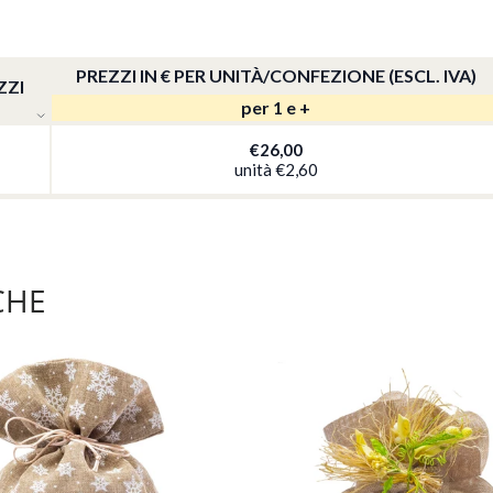
PREZZI IN € PER UNITÀ/CONFEZIONE (ESCL. IVA)
ZZI
per 1 e +
€26,00
unità
€2,60
CHE