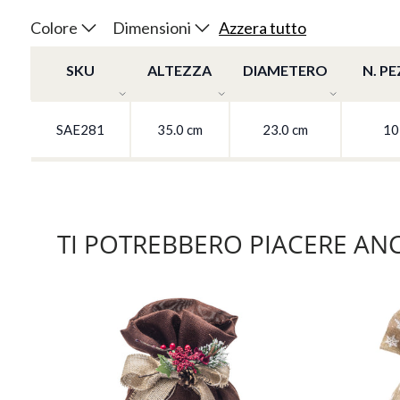
Colore
Dimensioni
Azzera tutto
SKU
ALTEZZA
DIAMETERO
N. PE
SAE281
35.0 cm
23.0 cm
10
TI POTREBBERO PIACERE AN