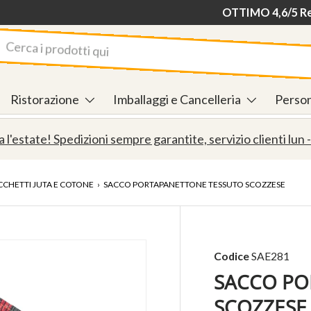
OTTIMO 4,6/5 Rec
rca
Ristorazione
Imballaggi e Cancelleria
Person
a l'estate! Spedizioni sempre garantite, servizio clienti lun -
CCHETTI JUTA E COTONE
›
SACCO PORTAPANETTONE TESSUTO SCOZZESE
Codice
SAE281
SACCO PO
SCOZZESE