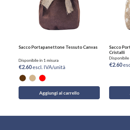
Sacco Portapanettone Tessuto Canvas
Sacco Por
Cristalli
Disponibile 
Disponibile in 1 misura
€2.60
esc
€2.60
escl. IVA/unità
Marrone
Naturale
Rosso
Aggiungi al carrello