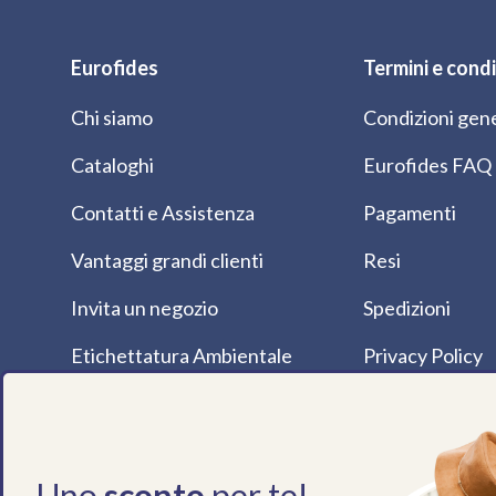
Eurofides
Termini e condi
Chi siamo
Condizioni gene
Cataloghi
Eurofides FAQ
Contatti e Assistenza
Pagamenti
Vantaggi grandi clienti
Resi
Invita un negozio
Spedizioni
Etichettatura Ambientale
Privacy Policy
Dove Siamo
Cookie Policy
Magazine
Uno
sconto
per te!