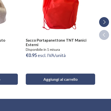
Avant
Indie
uto
Sacco Portapanettone TNT Manici
Sacc
Esterni
Sta
Disponibile in 1 misura
Dispo
€0.95
escl. IVA/unità
€2.
o
Aggiungi al carrello