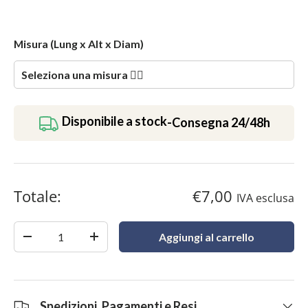
Misura
(Lung x Alt x Diam)
Disponibile a stock
-
Consegna 24/48h
Totale:
€7,00
IVA esclusa
Quantità
Aggiungi al carrello
-
+
Spedizioni, Pagamenti e Resi