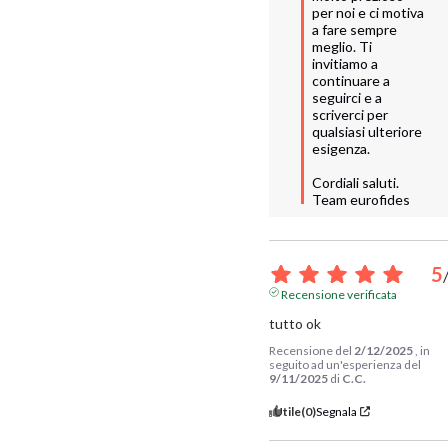
per noi e ci motiva 
a fare sempre 
meglio. Ti 
invitiamo a 
continuare a 
seguirci e a 
scriverci per 
qualsiasi ulteriore 
esigenza.

Cordiali saluti.

Team eurofides
5
Recensione verificata
tutto ok
Recensione del
2/12/2025
, in
seguito ad un'esperienza del
9/11/2025
di
C.C.
Utile
(0)
Segnala