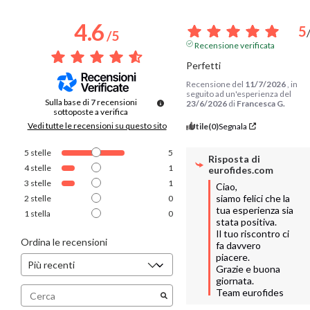
4.6
5
/
5
Recensione verificata
Perfetti
Recensione del
11/7/2026
, in
seguito ad un'esperienza del
Sulla base di
7
recensioni
23/6/2026
di
Francesca G.
sottoposte a verifica
Vedi tutte le recensioni su questo sito
Utile
(0)
Segnala
5
stelle
5
Risposta di
4
stelle
1
eurofides.com
3
stelle
1
Ciao,  

siamo felici che la 
2
stelle
0
tua esperienza sia 
1
stella
0
stata positiva.  

Il tuo riscontro ci 
Ordina le recensioni
fa davvero 
piacere.  

Grazie e buona 
giornata.

Team eurofides