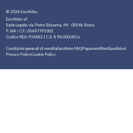
© 2026
Eurofides
.
Eurofides srl
Sede Legale: via Pietro Blaserna, 94 - 00146 Roma
P. IVA / C.F.: 05697791001
Codice REA: 914062 | C.S. € 90.000,00 i.v.
Condizioni generali di vendita
Eurofides FAQ
Pagamenti
Resi
Spedizioni
Privacy Policy
Cookie Policy