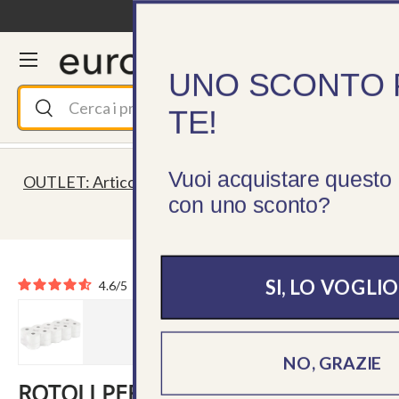
Consegna in 24/48h
Passa ai contenuti
Menu
Cerca
Accedi
Ces
UNO SCONTO 
Cerca
Cerca
TE!
Vuoi acquistare questo 
OUTLET: Articoli fino al 50% ⏰ Fino a esaurimento
con uno sconto?
scorte!
SI, LO VOGLIO
4.6
/
5
-
7
recensioni
NO, GRAZIE
ROTOLI PER REGISTRATORI DI