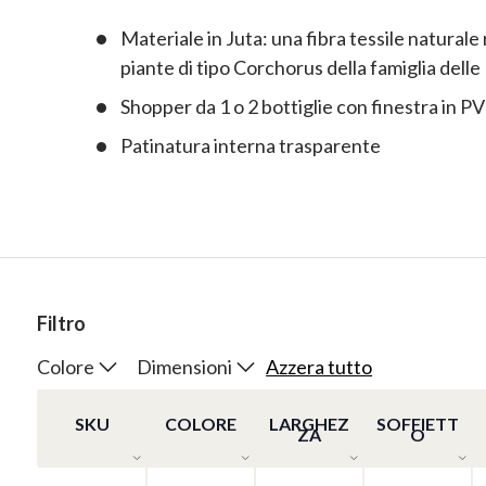
Materiale in Juta: una fibra tessile naturale 
piante di tipo Corchorus della famiglia dell
Shopper da 1 o 2 bottiglie con finestra in P
Patinatura interna trasparente
Filtro
Colore
Dimensioni
Azzera tutto
SKU
COLORE
LARGHEZ
SOFFIETT
ZA
O