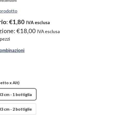
1
recensioni
l prodotto
rio:
€1,80
IVA esclusa
zione:
€18,00
IVA esclusa
pezzi
combinazioni
ietto x Alt)
3 cm - 1 bottiglia
3 cm - 2 bottiglie