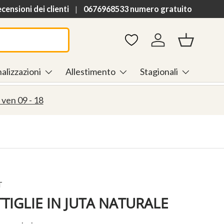
h
ensioni dei clienti
0676968533 numero gratuito
Accedi
Cestino
alizzazioni
Allestimento
Stagionali
 ven 09 - 18
T
IGLIE IN JUTA NATURALE