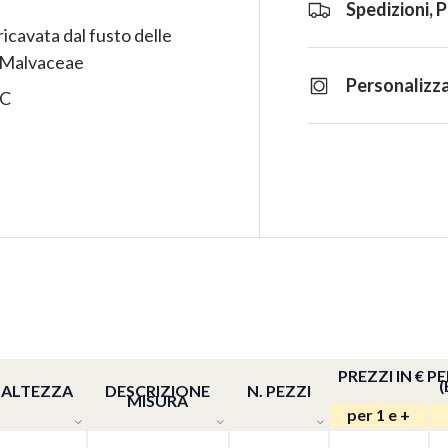
Spedizioni, 
ricavata dal fusto delle
e Malvaceae
Personalizza
VC
PREZZI IN € 
(
ALTEZZA
DESCRIZIONE
N. PEZZI
MISURA
per 1 e +