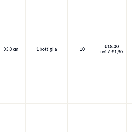
€18,00
33.0 cm
1 bottiglia
10
unità
€1,80