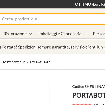
Consegna in 24/48
OTTIMO 4,6/5 Rec
rca
Ristorazione
Imballaggi e Cancelleria
Person
a l'estate! Spedizioni sempre garantite, servizio clienti lun -
›
PORTABOTTIGLIE IN JUTA NATURALE
Codice
SHE811NA
PORTABOTT