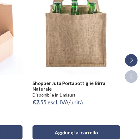
Avant
Indie
Shopper Juta Portabottiglie Birra
Shop
Naturale
Eco
Disponibile in 1 misura
Dispo
€2.55
escl. IVA/unità
Da
o
Aggiungi al carrello