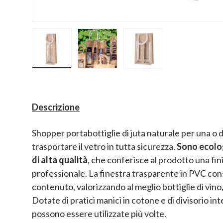
Carica immagine 1 nella visualizzazione galler
Carica immagine 2 nella visualizz
Carica immagine 3 nel
Descrizione
Shopper portabottiglie di juta naturale per una o d
trasportare il vetro in tutta sicurezza.
Sono ecolog
di alta qualità
, che conferisce al prodotto una fi
professionale. La finestra trasparente in PVC con
contenuto, valorizzando al meglio bottiglie di vino,
Dotate di pratici manici in cotone e di divisorio in
possono essere utilizzate più volte.