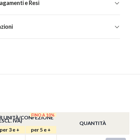
Pagamenti e Resi
zioni
FINO A 10%
PER UNITÀ/CONFEZIONE
ESCL. IVA)
QUANTITÀ
per 3 e +
per 5 e +
QTY