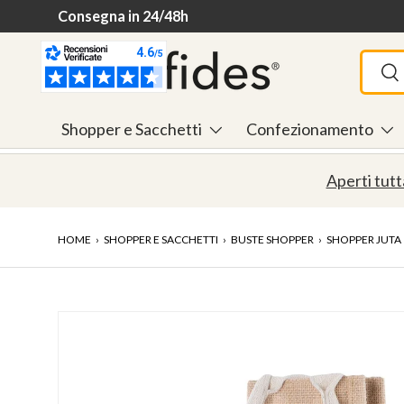
Spedizione gratuita da 195 €
Passa ai contenuti
Cerca
Ce
Shopper e Sacchetti
Confezionamento
Aperti tutt
HOME
›
SHOPPER E SACCHETTI
›
BUSTE SHOPPER
›
SHOPPER JUTA