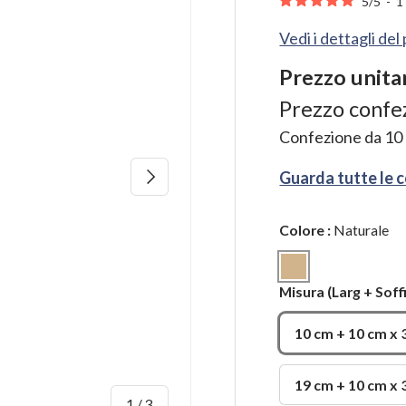
5
/
5
-
Vedi i dettagli de
Prezzo unita
Prezzo confe
Confezione da
10
Avanti
Guarda tutte le 
Colore
:
Naturale
Naturale
Misura
(Larg + Soff
10 cm + 10 cm x 3
19 cm + 10 cm x 3
di
1
/
3