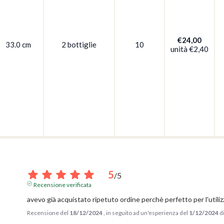
€24,00
33.0 cm
2 bottiglie
10
unità
€2,40
5
/
5
Recensione verificata
avevo già acquistato ripetuto ordine perchè perfetto per l'utili
Recensione del
18/12/2024
, in seguito ad un'esperienza del
1/12/2024
d