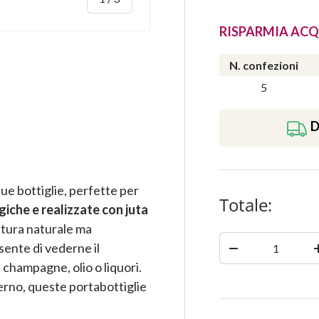
RISPARMIA ACQ
N. confezioni
5
ia
azione galleria
la visualizzazione galleria
D
ue bottiglie, perfette per
Totale:
iche e realizzate con juta
nitura naturale ma
Quantità
sente di vederne il
-
 champagne, olio o liquori.
terno, queste portabottiglie