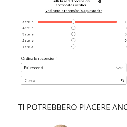
Sulla base di
1
recensioni
sottoposte a verifica
Vedi tutte le recensioni su questo sito
5
stelle
1
4
stelle
0
3
stelle
0
2
stelle
0
1
stella
0
Ordina le recensioni
TI POTREBBERO PIACERE AN