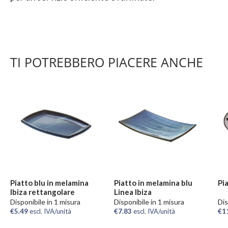
TI POTREBBERO PIACERE ANCHE
Piatto blu in melamina
Piatto in melamina blu
Pi
Ibiza rettangolare
Linea Ibiza
Disponibile in 1 misura
Disponibile in 1 misura
Dis
€5.49
escl. IVA/unità
€7.83
escl. IVA/unità
€1