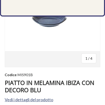
di
1
/
4
Codice
MIS901B
PIATTO IN MELAMINA IBIZA CON
DECORO BLU
Vedi i dettagli del prodotto