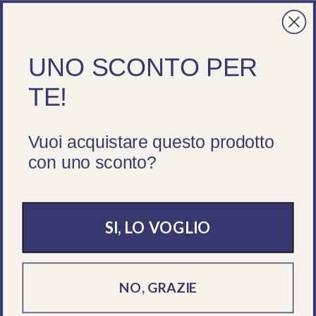
Spedizione gratuita da 195 €
Passa ai contenuti
Menu
Cerca
Accedi
Ces
UNO SCONTO PER
Cerca
Cerca
TE!
Vuoi acquistare questo prodotto
Aperti tutta l'estate! Spedizioni sempre garantite,
con uno sconto?
servizio clienti lun - ven 09 - 18
HOME
›
RISTORAZIONE
›
TAVOLA E BUFFET
›
STOVIGLIE MELAMINA
›
PIATTO 
SI, LO VOGLIO
NO, GRAZIE