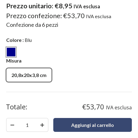
Prezzo unitario:
€8,95
IVA esclusa
Prezzo confezione:
€53,70
IVA esclusa
Confezione da
6
pezzi
Colore
:
Blu
Blu
Misura
20,8x20x3,8 cm
Totale:
€53,70
IVA esclusa
Quantità
Aggiungi al carrello
-
+