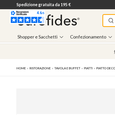
Spedizione gratuita da 195 €
Passa ai contenuti
Cerca
Ce
Shopper e Sacchetti
Confezionamento
HOME
›
RISTORAZIONE
›
TAVOLA E BUFFET
›
PIATTI
›
PIATTO DEC