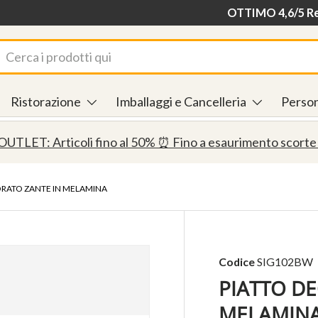
Consegna in 24/48
OTTIMO 4,6/5 Rec
rca
Ristorazione
Imballaggi e Cancelleria
Person
OUTLET: Articoli fino al 50% ⏰ Fino a esaurimento scorte
ORATO ZANTE IN MELAMINA
Codice
SIG102BW
PIATTO D
MELAMIN