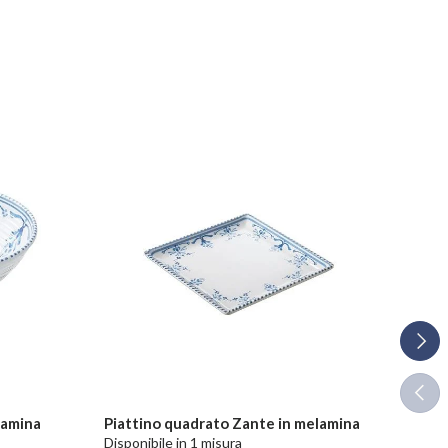
Avant
Indie
lamina
Piattino quadrato Zante in melamina
Piat
Disponibile in 1 misura
Dispo