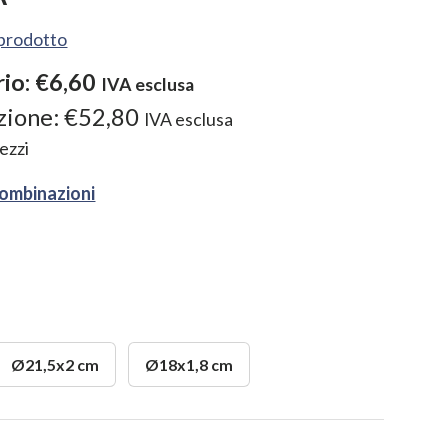
l prodotto
rio:
€6,60
IVA esclusa
zione:
€52,80
IVA esclusa
ezzi
combinazioni
Ø21,5x2 cm
Ø18x1,8 cm