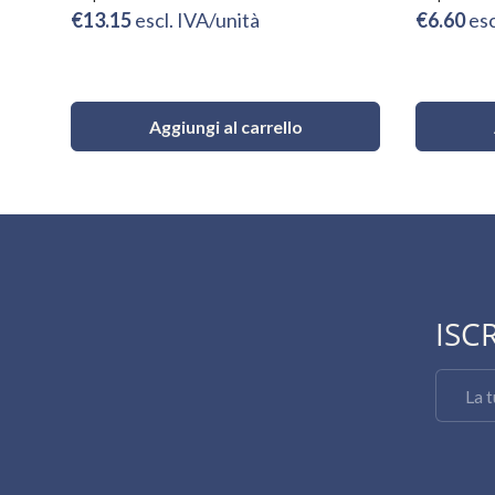
€13.15
escl. IVA/unità
€6.60
esc
Aggiungi al carrello
ISC
Email