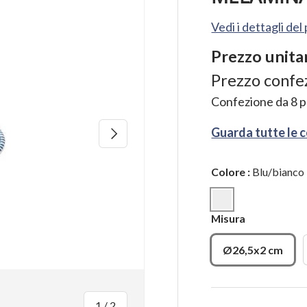
Vedi i dettagli de
Prezzo unita
Prezzo confe
Confezione da
8
p
Avanti
Guarda tutte le 
Colore
:
Blu/bianco
Blu/bianco
Misura
Ø26,5x2 cm
di
1
/
2