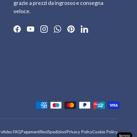
grazie a prezzi da ingrosso e consegna
veloce.
Facebook
YouTube
Instagram
WhatsApp
Pinterest
LinkedIn
tati
rofides FAQ
Pagamenti
Resi
Spedizioni
Privacy Policy
Cookie Policy