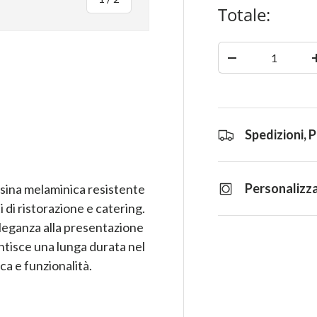
Totale:
Quantità
-
ia
azione galleria
Spedizioni, 
Personalizza
esina melaminica resistente
 di ristorazione e catering.
leganza alla presentazione
antisce una lunga durata nel
ca e funzionalità.