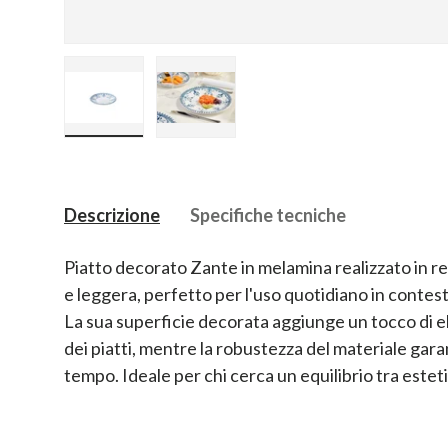
Carica immagine 1 nella visualizzazione galler
Carica immagine 2 nella visualizz
Descrizione
Specifiche tecniche
Piatto decorato Zante in melamina realizzato in r
e leggera, perfetto per l'uso quotidiano in contesti
La sua superficie decorata aggiunge un tocco di e
dei piatti, mentre la robustezza del materiale gar
tempo. Ideale per chi cerca un equilibrio tra esteti