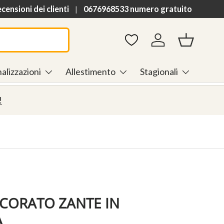
h
ensioni dei clienti
0676968533 numero gratuito
Accedi
Cestino
alizzazioni
Allestimento
Stagionali
!
ECORATO ZANTE IN
A