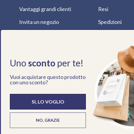
Vantaggi grandi clienti
Resi
Invita un negozio
Spedizioni
Etichettatura Ambientale
Privacy Policy
Dove Siamo
Cookie Policy
Magazine
Uno
sconto
per te!
Vuoi acquistare questo prodotto
con uno sconto?
Paese/Regione
Lingua
Italia (EUR €)
Italiano
SI, LO VOGLIO
NO, GRAZIE
© 2026
Eurofides
.