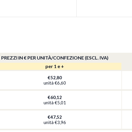
PREZZI IN € PER UNITÀ/CONFEZIONE (ESCL. IVA)
per 1 e +
QT
€52,80
unità
€6,60
QT
€60,12
unità
€5,01
QT
€47,52
unità
€3,96