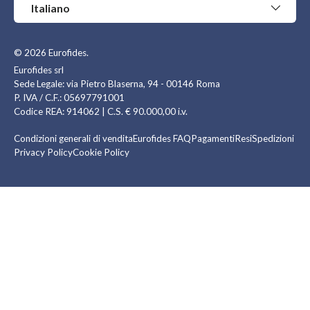
Lingua
Italiano
© 2026
Eurofides
.
Eurofides srl
Sede Legale: via Pietro Blaserna, 94 - 00146 Roma
P. IVA / C.F.: 05697791001
Codice REA: 914062 | C.S. € 90.000,00 i.v.
Condizioni generali di vendita
Eurofides FAQ
Pagamenti
Resi
Spedizioni
Privacy Policy
Cookie Policy