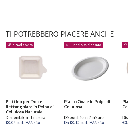
TI POTREBBERO PIACERE ANCHE
50% di sconto
Fino al 50% di sconto
Piattino per Dolce
Piatto Ovale in Polpa di
Pia
Rettangolare in Polpa di
Cellulosa
Ce
Cellulosa Naturale
Disponibile in 1 misura
Disponibile in 2 misure
Dis
€0.04
escl. IVA/unità
Da
€0.12
escl. IVA/unità
€0