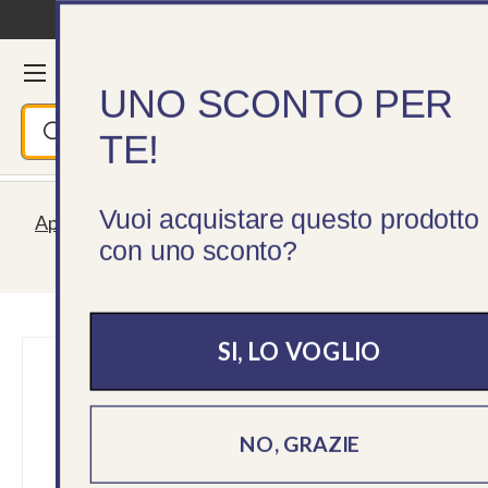
Spedizione gratuita da 195 €
Passa ai contenuti
Menu
Cerca
Accedi
Ces
UNO SCONTO PER
Cerca
Cerca
TE!
Vuoi acquistare questo prodotto
Aperti tutta l'estate! Spedizioni sempre garantite,
con uno sconto?
servizio clienti lun - ven 09 - 18
SI, LO VOGLIO
NO, GRAZIE