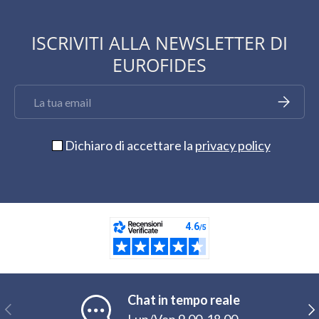
ISCRIVITI ALLA NEWSLETTER DI
EUROFIDES
Email
Iscriviti
Dichiaro di accettare la
privacy policy
Chat in tempo reale
Indietro
Ava
Lun/Ven 9,00-18,00