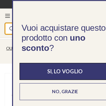
Spedizione gratuita da 195 €
Passa ai contenuti
Menu
Cerca
Accedi
Ces
Vuoi acquistare questo
Cerca
Cerca
prodotto con
uno
sconto
?
OUTLET: Articoli fino al 50% ⏰ Fino a esaurimento
scorte!
SI, LO VOGLIO
NO, GRAZIE
›