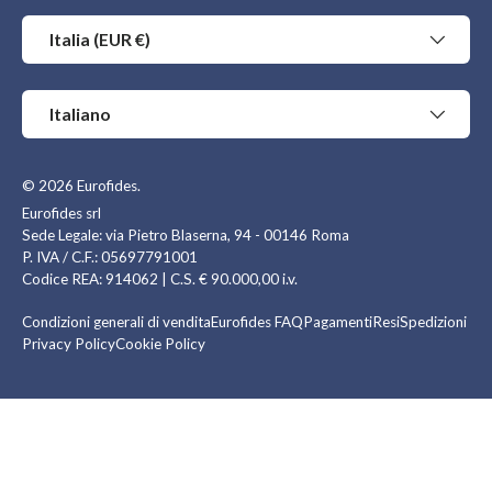
Paese/Regione
Italia (EUR €)
Lingua
Italiano
© 2026
Eurofides
.
Eurofides srl
Sede Legale: via Pietro Blaserna, 94 - 00146 Roma
P. IVA / C.F.: 05697791001
Codice REA: 914062 | C.S. € 90.000,00 i.v.
Condizioni generali di vendita
Eurofides FAQ
Pagamenti
Resi
Spedizioni
Privacy Policy
Cookie Policy