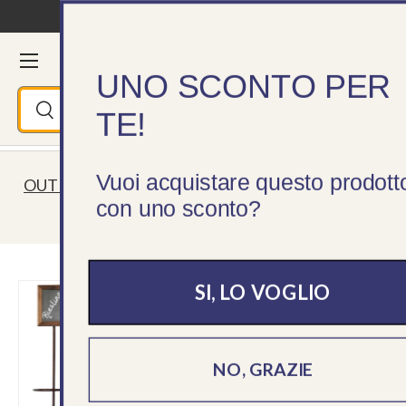
Consegna in 24/48h
Passa ai contenuti
Menu
Cerca
Accedi
Ces
UNO SCONTO PER
Cerca
Cerca
TE!
Vuoi acquistare questo prodott
OUTLET: Articoli fino al 50% ⏰ Fino a esaurimento
con uno sconto?
scorte!
SI, LO VOGLIO
NO, GRAZIE