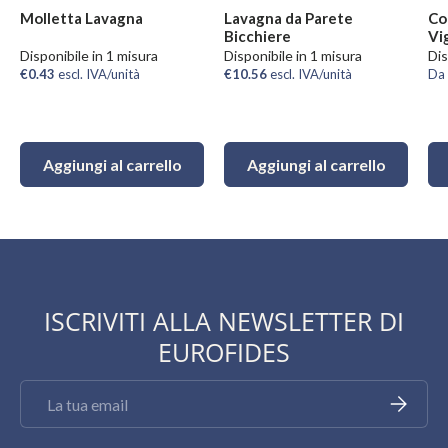
Molletta Lavagna
Lavagna da Parete
Co
Bicchiere
Vi
Disponibile in 1 misura
Disponibile in 1 misura
Dis
€0.43
escl. IVA/unità
€10.56
escl. IVA/unità
Da
Aggiungi al carrello
Aggiungi al carrello
ISCRIVITI ALLA NEWSLETTER DI
EUROFIDES
Email
Iscriviti