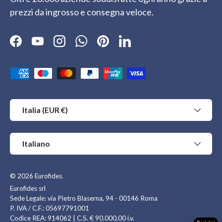
prezzi da ingrosso e consegna veloce.
Facebook
YouTube
Instagram
WhatsApp
Pinterest
LinkedIn
Metodi di pagamento accettati
Paese/Regione
Italia (EUR €)
Lingua
Italiano
© 2026
Eurofides
.
Eurofides srl
Sede Legale: via Pietro Blaserna, 94 - 00146 Roma
P. IVA / C.F.: 05697791001
Codice REA: 914062 | C.S. € 90.000,00 i.v.