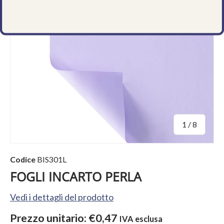
di
1
/
8
Codice
BIS301L
FOGLI INCARTO PERLA
Vedi i dettagli del prodotto
Prezzo unitario:
€0,47
IVA esclusa