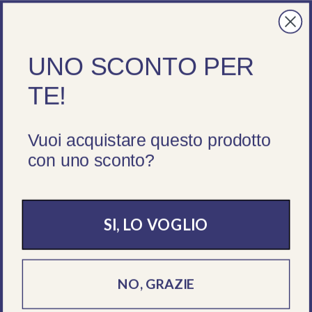
Spedizione gratuita da 195 €
Passa ai contenuti
Menu
Cerca
Accedi
Ces
UNO SCONTO PER
Cerca
Cerca
TE!
Vuoi acquistare questo prodotto
Aperti tutta l'estate! Spedizioni sempre garantite,
con uno sconto?
servizio clienti lun - ven 09 - 18
HOME
›
CONFEZIONAMENTO
›
CARTA REGALO
›
FOGLI PER INCARTO E TONDI
SI, LO VOGLIO
NO, GRAZIE