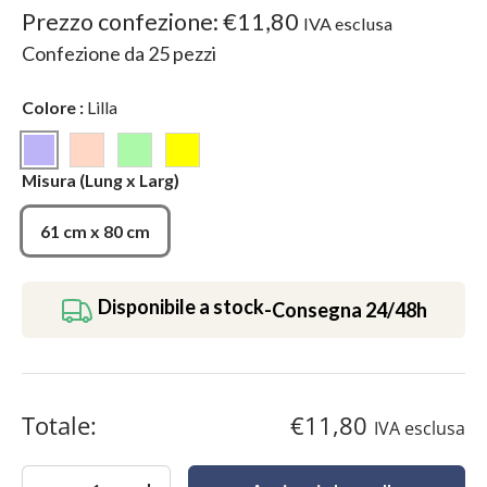
Prezzo confezione:
€11,80
IVA esclusa
Confezione da
25
pezzi
Colore
:
Lilla
Lilla
Rosa Cipria
Verde Chiaro
Giallo
Misura
(Lung x Larg)
61 cm x 80 cm
Disponibile a stock
-
Consegna 24/48h
Totale:
€11,80
IVA esclusa
Quantità