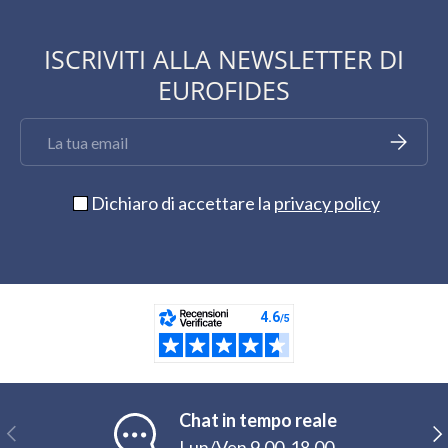
ISCRIVITI ALLA NEWSLETTER DI
EUROFIDES
Email
Iscriviti
Dichiaro di accettare la
privacy policy
Chat in tempo reale
Indietro
Ava
Lun/Ven 9,00-18,00