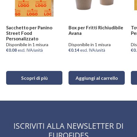
Sacchetto per Panino
Box per Fritti Richiudibile
To
Street Food
Avana
Pe
Personalizzato
Disponibile in 1 misura
Disponibile in 1 misura
Dis
€0.08
escl. IVA/unità
€0.14
escl. IVA/unità
€0
Scopri di più
Aggiungi al carrello
ISCRIVITI ALLA NEWSLETTER DI
EUROFIDES