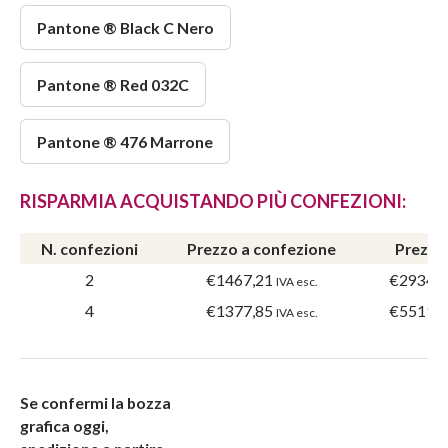
Pantone ® Black C Nero
Pantone ® Red 032C
Pantone ® 476 Marrone
RISPARMIA ACQUISTANDO PIÙ CONFEZIONI:
N. confezioni
Prezzo a confezione
Prezzo
2
€1467,21
€2934,
IVA esc.
4
€1377,85
€5511,
IVA esc.
Se confermi la bozza
grafica oggi,