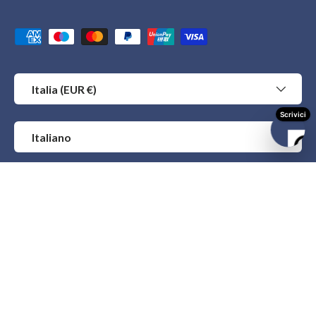
Metodi di pagamento accettati
Paese/Regione
Italia (EUR €)
Lingua
Italiano
© 2026
Eurofides
.
Eurofides srl
Sede Legale: via Pietro Blaserna, 94 - 00146 Roma
P. IVA / C.F.: 05697791001
Codice REA: 914062 | C.S. € 90.000,00 i.v.
Condizioni generali di vendita
Eurofides FAQ
Pagamenti
Resi
Spedizioni
Privacy Policy
Cookie Policy