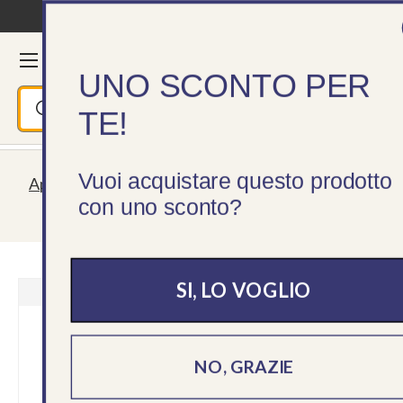
Consegna in 24/48h
Passa ai contenuti
Menu
Cerca
Accedi
Ces
UNO SCONTO PER
Cerca
Cerca
TE!
Vuoi acquistare questo prodotto
Aperti tutta l'estate! Spedizioni sempre garantite,
con uno sconto?
servizio clienti lun - ven 09 - 18
SI, LO VOGLIO
NO, GRAZIE