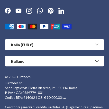
Facebook
YouTube
Instagram
WhatsApp
Pinterest
LinkedIn
Metodi di pagamento accettati
Paese/Regione
Italia (EUR €)
Lingua
Italiano
© 2026
Eurofides
.
Eurofides srl
Sede Legale: via Pietro Blaserna, 94 - 00146 Roma
P. IVA / C.F.: 05697791001
Codice REA: 914062 | C.S. € 90.000,00 i.v.
Condizioni generali di vendita
Eurofides FAQ
Pagamenti
Resi
Spedizioni