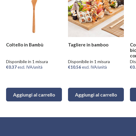
Coltello in Bambù
Tagliere in bamboo
Co
bi
co
Disponibile in 1 misura
Disponibile in 1 misura
Dis
€0.37
escl. IVA/unità
€10.56
escl. IVA/unità
€0
Aggiungi al carrello
Aggiungi al carrello