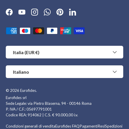
Facebook
YouTube
Instagram
WhatsApp
Pinterest
LinkedIn
Metodi di pagamento accettati
Paese/Regione
Italia (EUR €)
Lingua
Italiano
© 2026
Eurofides
.
Eurofides srl
Sede Legale: via Pietro Blaserna, 94 - 00146 Roma
P. IVA / C.F.: 05697791001
Codice REA: 914062 | C.S. € 90.000,00 i.v.
Condizioni generali di vendita
Eurofides FAQ
Pagamenti
Resi
Spedizioni