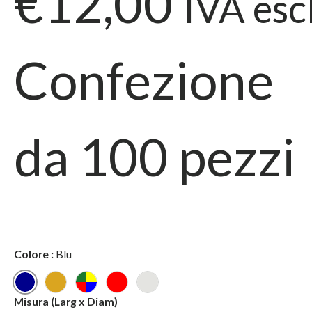
€12,00
IVA esc
Confezione
da
100
pezzi
Colore
:
Blu
Blu
Oro
Mix
Rosso
Argento
Misura
(Larg x Diam)