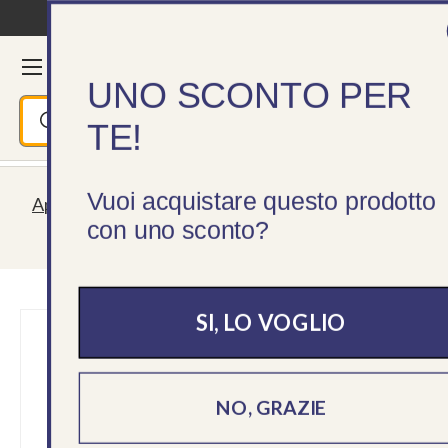
Consegna in 24/48h
Passa ai contenuti
Menu
Cerca
Accedi
Ces
UNO SCONTO PER
Cerca
Cerca
TE!
Vuoi acquistare questo prodotto
Aperti tutta l'estate! Spedizioni sempre garantite,
con uno sconto?
servizio clienti lun - ven 09 - 18
SI, LO VOGLIO
›
NO, GRAZIE