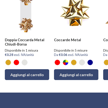
Doppia Coccarda Metal
Coccarde Metal
Co
Chiudi-Borsa
Disponibile in 1 misura
Disponibile in 5 misure
Dis
€0.28
escl. IVA/unità
Da
€0.06
escl. IVA/unità
Da
Oro
Rosso
Argento
Rosso
Mix
Oro
Argento
Blu
O
Aggiungi al carrello
Aggiungi al carrello