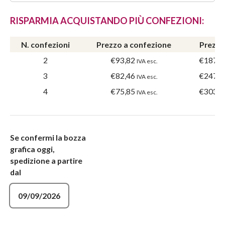
RISPARMIA ACQUISTANDO PIÙ CONFEZIONI:
N. confezioni
Prezzo a confezione
Prezzo
2
€93,82
€187,6
IVA esc.
3
€82,46
€247,3
IVA esc.
4
€75,85
€303,4
IVA esc.
Se confermi la bozza
grafica oggi,
spedizione a partire
dal
09/09/2026