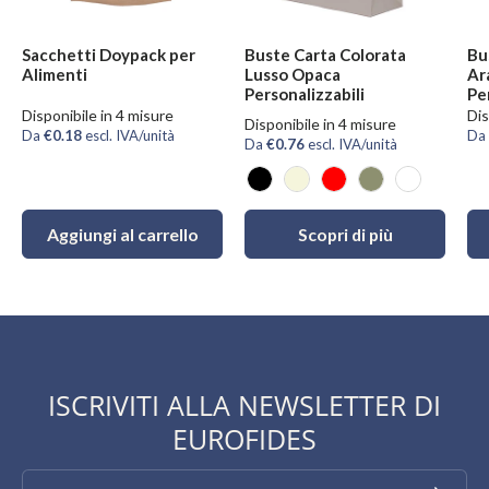
Sacchetti Doypack per
Buste Carta Colorata
Bu
Alimenti
Lusso Opaca
Ar
Personalizzabili
Pe
Disponibile in 4 misure
Dis
Disponibile in 4 misure
Da
€0.18
escl. IVA/unità
Da
Da
€0.76
escl. IVA/unità
Nero
Sabbia
Rosso
Tortora
Bianco
Aggiungi al carrello
Scopri di più
ISCRIVITI ALLA NEWSLETTER DI
EUROFIDES
Email