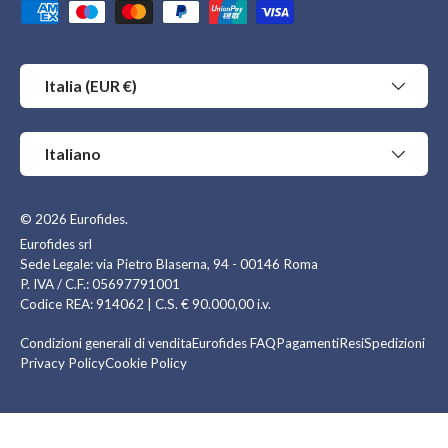
Metodi di pagamento accettati
Paese/Regione
Italia (EUR €)
Lingua
Italiano
© 2026
Eurofides
.
Eurofides srl
Sede Legale: via Pietro Blaserna, 94 - 00146 Roma
P. IVA / C.F.: 05697791001
Codice REA: 914062 | C.S. € 90.000,00 i.v.
Condizioni generali di vendita
Eurofides FAQ
Pagamenti
Resi
Spedizioni
Privacy Policy
Cookie Policy