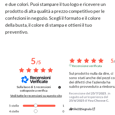
e due colori. Puoi stampare il tuo logo e ricevere un
prodotto di alta qualità a prezzo competitivo per le
confezioni in negozio. Scegli il formato e il colore
della busta, il colore di stampa e ottieni il tuo
preventivo.
5
5
/
5
Recensione verificata
Sul prodotto nulla da dire, ci 
sono stati anche dei pezzi co
dei difetti che l'azienda ha 
subito provveduto a rimbors
Sulla base di
1
recensioni
sottoposte a verifica
Recensione del
25/7/2025
, in
Vedi tutte le recensioni su questo sito
seguito ad un'esperienza del
25/6/2025
di
You Choose C.
5
stelle
1
Utile
(0)
Segnala
4
stelle
0