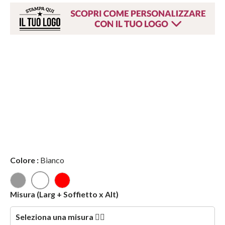
Colore
:
Bianco
Bianco
Nero
Rosso
Misura
(Larg + Soffietto x Alt)