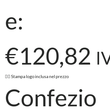
e:
€120,82
I
👉🏻 Stampa logo inclusa nel prezzo
Confezio