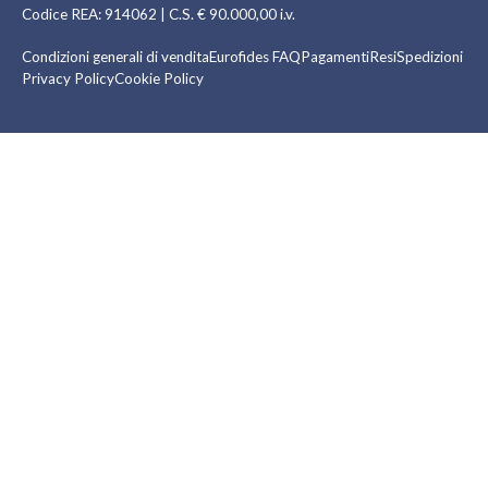
Codice REA: 914062 | C.S. € 90.000,00 i.v.
Condizioni generali di vendita
Eurofides FAQ
Pagamenti
Resi
Spedizioni
Privacy Policy
Cookie Policy