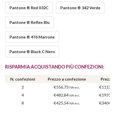
Pantone ® Red 032C
Pantone ® 342 Verde
Pantone ® Reflex Blu
Pantone ® 476 Marrone
Pantone ® Black C Nero
RISPARMIA ACQUISTANDO PIÙ CONFEZIONI:
N. confezioni
Prezzo a confezione
Prezzo 
2
€556,73
€1113,4
IVA esc.
4
€482,84
€1931,3
IVA esc.
8
€425,54
€3404,3
IVA esc.