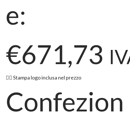
e:
€671,73
IV
👉🏻 Stampa logo inclusa nel prezzo
Confezion