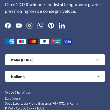
Oltre 20.000 aziende soddisfatte ogni anno grazie a
prezzi da ingrosso e consegna veloce.
Facebook
YouTube
Instagram
WhatsApp
Pinterest
LinkedIn
Metodi di pagamento accettati
Paese/Regione
Italia (EUR €)
Lingua
Italiano
© 2026
Eurofides
.
Eurofides srl
Sede Legale: via Pietro Blaserna, 94 - 00146 Roma
P. IVA / C.F.: 05697791001