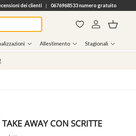
h
ensioni dei clienti
0676968533 numero gratuito
Accedi
Cestino
alizzazioni
Allestimento
Stagionali
!
A
 TAKE AWAY CON SCRITTE