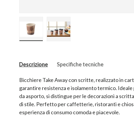
Carica immagine 1 nella visualizzazione galler
Carica immagine 2 nella visualizz
Descrizione
Specifiche tecniche
Bicchiere Take Away con scritte, realizzato in car
garantire resistenza e isolamento termico. Ideale
da asporto, si distingue per le decorazioni a scri
di stile. Perfetto per caffetterie, ristoranti e chio
esperienza di consumo comoda e piacevole.