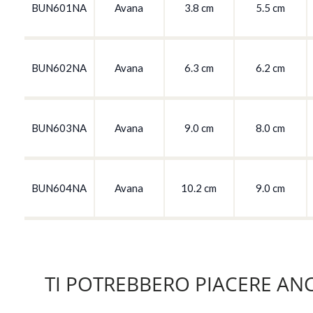
BUN601NA
Avana
3.8 cm
5.5 cm
BUN602NA
Avana
6.3 cm
6.2 cm
BUN603NA
Avana
9.0 cm
8.0 cm
BUN604NA
Avana
10.2 cm
9.0 cm
TI POTREBBERO PIACERE AN