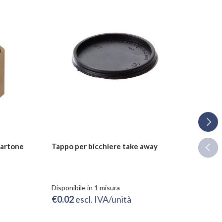
Avant
Indie
Cartone
Tappo per bicchiere take away
Nast
Dispo
Da
Disponibile in 1 misura
Ros
€0.02
escl. IVA/unità
Arg
Ro