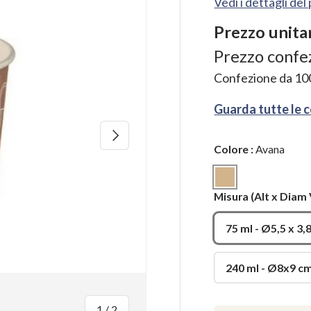
Vedi i dettagli de
Prezzo unita
Prezzo confe
Confezione da
10
Guarda tutte le 
Avanti
Colore
:
Avana
Avana
Misura
(Alt x Diam 
75 ml - Ø5,5 x 3,
240 ml - Ø8x9 c
di
1
/
2