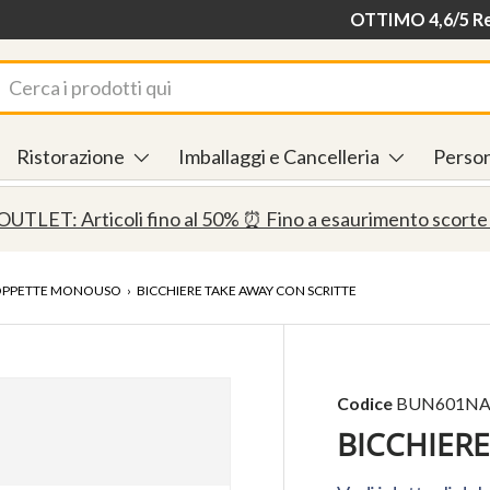
Consegna in 24/48
OTTIMO 4,6/5 Rec
rca
Ristorazione
Imballaggi e Cancelleria
Person
OUTLET: Articoli fino al 50% ⏰ Fino a esaurimento scorte
 COPPETTE MONOUSO
›
BICCHIERE TAKE AWAY CON SCRITTE
Codice
BUN601N
BICCHIERE