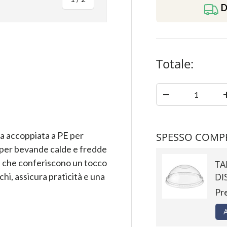
D
Totale:
ia
azione galleria
Quantità
-
ta accoppiata a PE per
SPESSO COMPR
 per bevande calde e fredde
tta che conferiscono un tocco
TA
DI
schi, assicura praticità e una
Pr
A