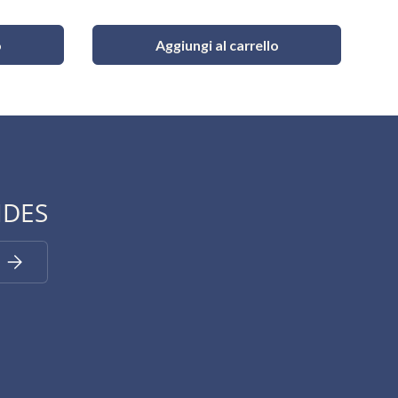
Ver
o
Aggiungi al carrello
IDES
Iscriviti