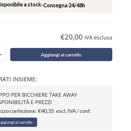
isponibile a stock
-
Consegna 24/48h
€20,00
IVA esclusa
Aggiungi al carrello
+
ATI INSIEME:
PPO PER BICCHIERE TAKE AWAY
SPONIBILITÀ E PREZZI
ezzo confezione:
€40,35
escl. IVA / conf.
ggiungi al carrello