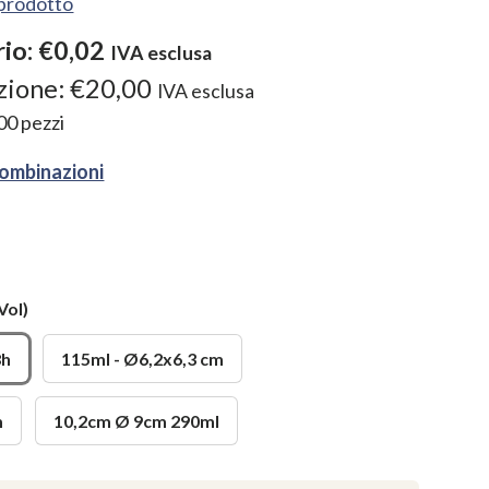
l prodotto
rio:
€0,02
IVA esclusa
zione:
€20,00
IVA esclusa
00
pezzi
combinazioni
Vol)
8h
115ml - Ø6,2x6,3 cm
m
10,2cm Ø 9cm 290ml