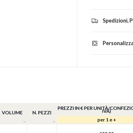
Spedizioni, 
Personalizza
PREZZI IN € PER UNITÀ/CONFEZI
IVA)
VOLUME
N. PEZZI
per 1 e +