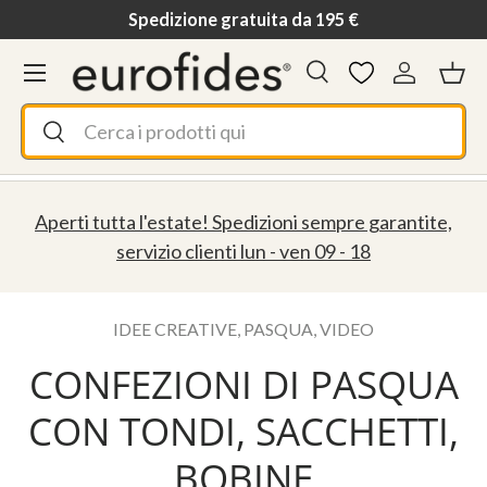
Spedizione gratuita da 195 €
Passa ai contenuti
Menu
Cerca
Accedi
Ces
Cerca
Cerca
Aperti tutta l'estate! Spedizioni sempre garantite,
servizio clienti lun - ven 09 - 18
IDEE CREATIVE,
PASQUA,
VIDEO
CONFEZIONI DI PASQUA
CON TONDI, SACCHETTI,
BOBINE