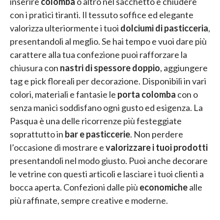
inserire
colomba
o altro nel sacchetto e chiudere
con i pratici tiranti. Il tessuto soffice ed elegante
valorizza ulteriormente i tuoi
dolciumi di pasticceria
,
presentandoli al meglio. Se hai tempo e vuoi dare più
carattere alla tua confezione puoi rafforzare la
chiusura con
nastri di spessore doppio
, aggiungere
tag e pick floreali per decorazione. Disponibili in vari
colori, materiali e fantasie le
porta colomba
con o
senza manici soddisfano ogni gusto ed esigenza. La
Pasqua è una delle ricorrenze più festeggiate
soprattutto in
bar e pasticcerie
. Non perdere
l’occasione di mostrare e
valorizzare i tuoi prodotti
presentandoli nel modo giusto. Puoi anche decorare
le vetrine con questi articoli e lasciare i tuoi clienti a
bocca aperta. Confezioni dalle più
economiche
alle
più raffinate, sempre creative e moderne.