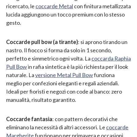
ricercato, le
coccarde Metal
con finitura metallizzata
lucida aggiungono un tocco premium con lo stesso
gesto.
Coccarde pull bow (a tirante)
: si aprono tirando un
nastro. Il fiocco si forma da solo in 1 secondo,
perfetto e simmetrico ogni volta. La
coccarda Raphia
Pull Bow
in rafia sintetica è la più richiesta per il look
naturale. La
versione Metal Pull Bow
funziona
meglio per confezioni eleganti e regali aziendali.
Ideali per fioristi e negozi con code al banco: zero
manualità, risultato garantito.
Coccarde fantasia
: con pattern decorativi che
eliminano la necessità di altri accessori. Le
coccarde
Margherite
funzionano per primavera e occasioni