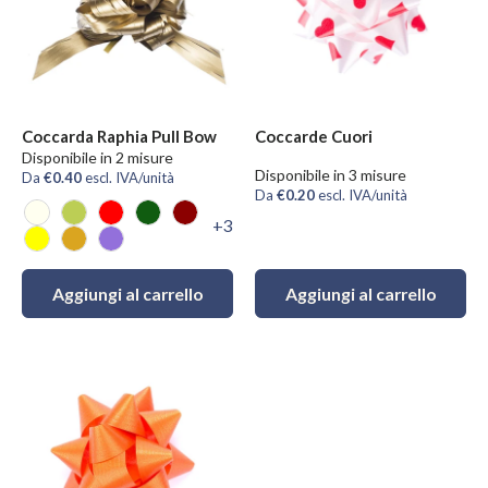
Coccarda Raphia Pull Bow
Coccarde Cuori
Disponibile in 2 misure
Disponibile in 3 misure
Da
€0.40
escl. IVA/unità
Da
€0.20
escl. IVA/unità
+3
Avorio
Pistacchio
Rosso
Verde Scuro
Bordeaux
Giallo
Oro
Lavanda
Aggiungi al carrello
Aggiungi al carrello