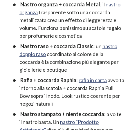
Nastro organza + coccarda Metal
: il
nastro
organza
trasparente sotto una coccarda
metallizzata crea un effetto di leggerezza e
volume. Funziona benissimo su scatole regalo
per profumerie e cosmetica
Nastro raso + coccarda Classic
: un
nastro
doppio raso
coordinato al colore della
coccarda è la combinazione più elegante per
gioiellerie e boutique
Rafia + coccarda Raphia
:
rafia in carta
avvolta
intorno alla scatola + coccarda Raphia Pull
Bow sopra il nodo. Look rustico coerente per
negozi naturali
Nastro stampato + niente coccarda
: a volte
il nastro basta. Un
nastro "Prodotto
Artigianale"
dice più di qualsiasi fiocco per