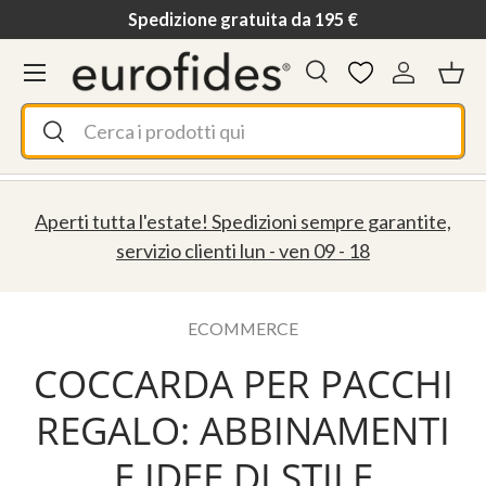
Spedizione gratuita da 195 €
Passa ai contenuti
Menu
Cerca
Accedi
Ces
Cerca
Cerca
Aperti tutta l'estate! Spedizioni sempre garantite,
servizio clienti lun - ven 09 - 18
ECOMMERCE
COCCARDA PER PACCHI
REGALO: ABBINAMENTI
E IDEE DI STILE