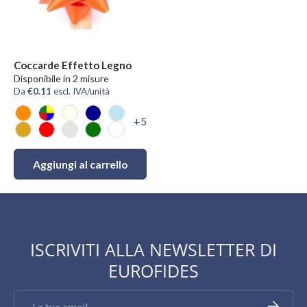
Coccarde Effetto Legno
Disponibile in 2 misure
Da
€0.11
escl. IVA/unità
+5
Arancio
Mix
Avorio
Blu
Celeste
Oro
Rosso
Argento
Verde
Bianco
Aggiungi al carrello
ISCRIVITI ALLA NEWSLETTER DI
EUROFIDES
Email
Iscriviti