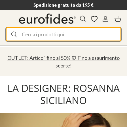
Spedizione gratuita da 195 €
Passa ai contenuti
Menu
Cerca
Accedi
Ces
Cerca
Cerca
OUTLET: Articoli fino al 50% ⏰ Fino a esaurimento
scorte!
LA DESIGNER: ROSANNA
SICILIANO