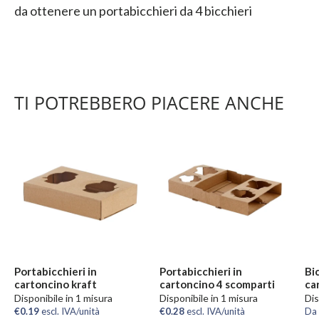
da ottenere un portabicchieri da 4 bicchieri
TI POTREBBERO PIACERE ANCHE
Portabicchieri in
Portabicchieri in
Bi
cartoncino kraft
cartoncino 4 scomparti
ca
Disponibile in 1 misura
Disponibile in 1 misura
Dis
€0.19
escl. IVA/unità
€0.28
escl. IVA/unità
Da