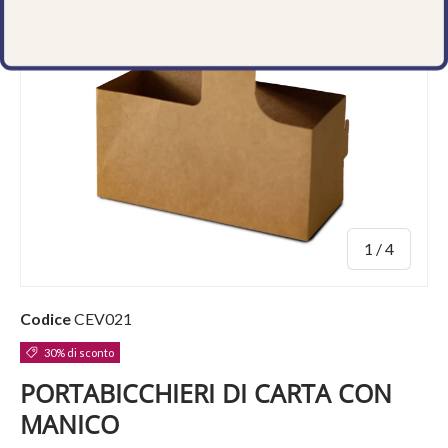
di
1
/
4
Codice
CEV021
30% di sconto
PORTABICCHIERI DI CARTA CON
MANICO