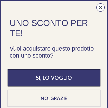
Spedizione gratuita da 195 €
Passa ai contenuti
Menu
Cerca
Accedi
Ces
UNO SCONTO PER
Cerca
Cerca
TE!
Vuoi acquistare questo prodotto
Aperti tutta l'estate! Spedizioni sempre garantite,
con uno sconto?
servizio clienti lun - ven 09 - 18
HOME
›
RISTORAZIONE
›
MONOUSO E TAKE AWAY
›
BICCHIERI E COPPETTE
SI, LO VOGLIO
NO, GRAZIE