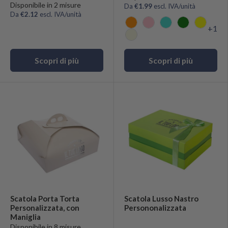
Disponibile in 2 misure
Da
€1.99
escl. IVA/unità
Da
€2.12
escl. IVA/unità
+1
Arancio
Rosa
Turchese
Verde
Giallo
Sabbia
Scopri di più
Scopri di più
Scatola Porta Torta
Scatola Lusso Nastro
Personalizzata, con
Persononalizzata
Maniglia
Disponibile in 8 misure