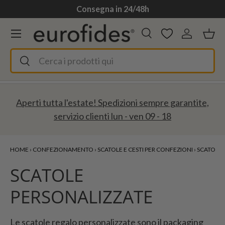
Consegna in 24/48h
Passa ai contenuti
Menu
Cerca
Accedi
Ces
Cerca
Cerca
Aperti tutta l'estate! Spedizioni sempre garantite,
servizio clienti lun - ven 09 - 18
HOME
›
CONFEZIONAMENTO
›
SCATOLE E CESTI PER CONFEZIONI
›
SCATOLE 
SCATOLE
PERSONALIZZATE
Le scatole regalo personalizzate sono il packaging