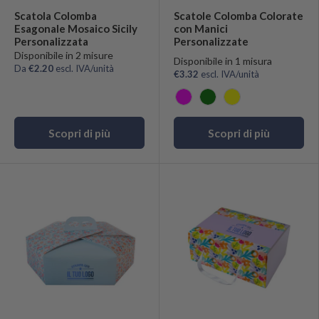
Scatola Colomba
Scatole Colomba Colorate
Esagonale Mosaico Sicily
con Manici
Personalizzata
Personalizzate
Disponibile in 2 misure
Disponibile in 1 misura
Da
€2.20
escl. IVA/unità
€3.32
escl. IVA/unità
Fucsia
Verde
Giallo
Scopri di più
Scopri di più