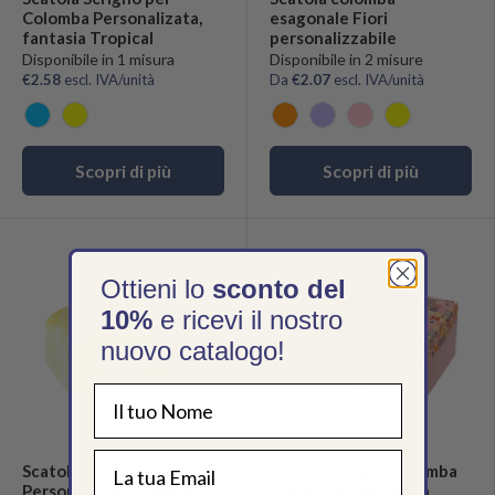
Colomba Personalizata,
esagonale Fiori
fantasia Tropical
personalizzabile
Disponibile in 1 misura
Disponibile in 2 misure
€2.58
escl. IVA/unità
Da
€2.07
escl. IVA/unità
Azzurro
Giallo
Arancio
Lilla
Rosa
Giallo
Scopri di più
Scopri di più
Ottieni lo
sconto del
10%
e ricevi il nostro
nuovo catalogo!
EMAIL
Scatole per Colombe 1 Kg
Scatola Scrigno colomba
Personalizzae Tropical
Maioliche con Fascia