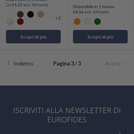
Da
€1.22
escl. IVA/unità
Disponibile in 1 misura
€4.16
escl. IVA/unità
+2
Avorio
Marrone
Nero
Avana
Bianco
Bianco Plastificato
Bordeaux
Arancio
Sabbia
Verde
Scopri di più
Scopri di più
Indietro
Pagina 3 / 3
Avanti
ISCRIVITI ALLA NEWSLETTER DI
EUROFIDES
Email
Iscriviti