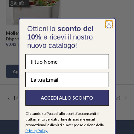
Ottieni lo
sconto del
Molletta Lavagna
10%
e ricevi il nostro
Disponibile in 1 misura
nuovo catalogo!
€0.43
escl. IVA/unità
Aggiungi al carrello
EMAIL
Indietro
Pagina 2 / 2
Avanti
ACCEDI ALLO SCONTO
Cliccando su "Accedi allo sconto" acconsenti al
trattamento dei dati al fine di ricevere email
promozionali e dichiari di aver preso visione della
Privacy Policy.