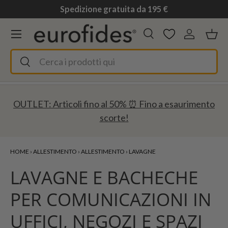
Spedizione gratuita da 195 €
Passa ai contenuti
Menu
Cerca
Accedi
Ces
Cerca
Cerca
OUTLET: Articoli fino al 50% ⏰ Fino a esaurimento
scorte!
HOME
›
ALLESTIMENTO
›
ALLESTIMENTO
›
LAVAGNE
LAVAGNE E BACHECHE
PER COMUNICAZIONI IN
UFFICI, NEGOZI E SPAZI