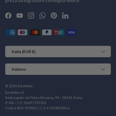
prezzi da ingrosso e consegna veloce.
Facebook
YouTube
Instagram
WhatsApp
Pinterest
LinkedIn
Metodi di pagamento accettati
Paese/Regione
Italia (EUR €)
Lingua
Italiano
© 2026
Eurofides
.
Eurofides srl
Sede Legale: via Pietro Blaserna, 94 - 00146 Roma
P. IVA / C.F.: 05697791001
Codice REA: 914062 | C.S. € 90.000,00 i.v.