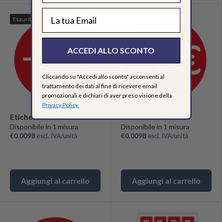
EMAIL
Esaurito
ACCEDI ALLO SCONTO
Cliccando su "Accedi allo sconto" acconsenti al
trattamento dei dati al fine di ricevere email
promozionali e dichiari di aver preso visione della
Privacy Policy.
Etichetta -50%
Etichetta 10€
Disponibile in 1 misura
Disponibile in 1 misura
€0.0098
escl. IVA/unità
€0.0098
escl. IVA/unità
Aggiungi al carrello
Aggiungi al carrello