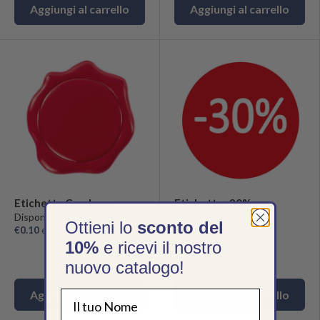
Aggiungi al carrello
Aggiungi al carrello
Etichetta Ceralacca
Etichetta -30%
Disponibile in 1 misura
Disponibile in 1 misura
Ottieni lo
sconto del
€0.10
escl. IVA/unità
€0.0098
escl. IVA/unità
10%
e ricevi il nostro
nuovo catalogo!
Aggiungi al carrello
Aggiungi al carrello