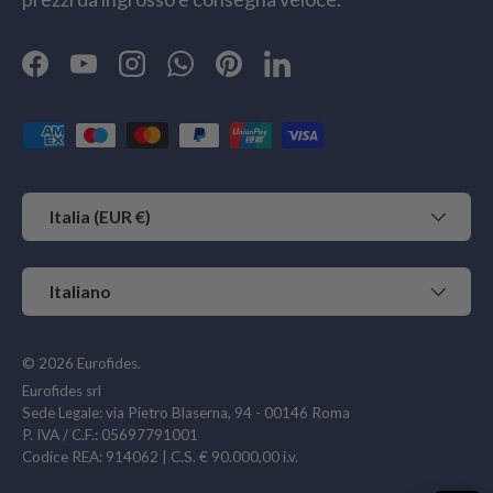
Facebook
YouTube
Instagram
WhatsApp
Pinterest
LinkedIn
Metodi di pagamento accettati
Paese/Regione
Italia (EUR €)
Lingua
Italiano
© 2026
Eurofides
.
Eurofides srl
Sede Legale: via Pietro Blaserna, 94 - 00146 Roma
P. IVA / C.F.: 05697791001
Codice REA: 914062 | C.S. € 90.000,00 i.v.