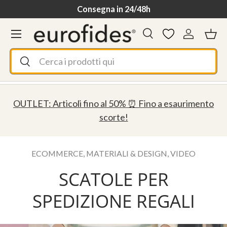
Consegna in 24/48h
Passa ai contenuti
Menu
Cerca
Accedi
Ces
Cerca
Cerca
OUTLET: Articoli fino al 50% ⏰ Fino a esaurimento
scorte!
ECOMMERCE,
MATERIALI & DESIGN,
VIDEO
SCATOLE PER
SPEDIZIONE REGALI