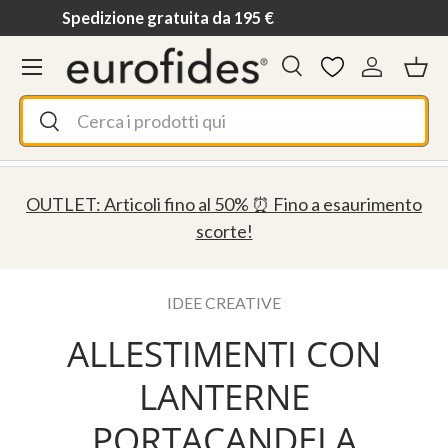
Spedizione gratuita da 195 €
Passa ai contenuti
Menu
Cerca
Accedi
Ces
Cerca
Cerca
OUTLET: Articoli fino al 50% ⏰ Fino a esaurimento
scorte!
IDEE CREATIVE
ALLESTIMENTI CON
LANTERNE
PORTACANDELA