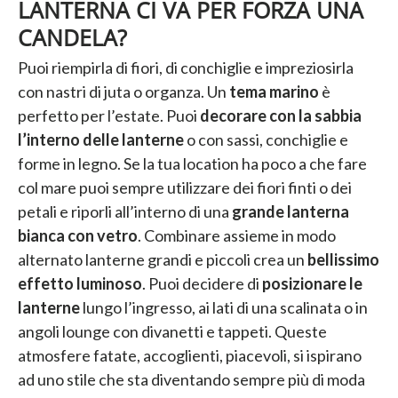
LANTERNA CI VA PER FORZA UNA
CANDELA?
Puoi riempirla di fiori, di conchiglie e impreziosirla
con nastri di juta o organza. Un
tema marino
è
perfetto per l’estate. Puoi
decorare con la sabbia
l’interno delle lanterne
o con sassi, conchiglie e
forme in legno. Se la tua location ha poco a che fare
col mare puoi sempre utilizzare dei fiori finti o dei
petali e riporli all’interno di una
grande lanterna
bianca con vetro
. Combinare assieme in modo
alternato lanterne grandi e piccoli crea un
bellissimo
effetto luminoso
. Puoi decidere di
posizionare le
lanterne
lungo l’ingresso, ai lati di una scalinata o in
angoli lounge con divanetti e tappeti. Queste
atmosfere fatate, accoglienti, piacevoli, si ispirano
ad uno stile che sta diventando sempre più di moda