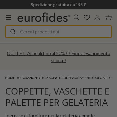
Spedizione gratuita da 195 €
Passa ai contenuti
Menu
Cerca
Accedi
Ces
Cerca
Cerca
OUTLET: Articoli fino al 50% ⏰ Fino a esaurimento
scorte!
HOME
›
RISTORAZIONE
›
PACKAGING E CONFEZIONAMENTO DOLCIARIO
›
CO
COPPETTE, VASCHETTE E
PALETTE PER GELATERIA
Ingrosso di forniture per la gelateria come le