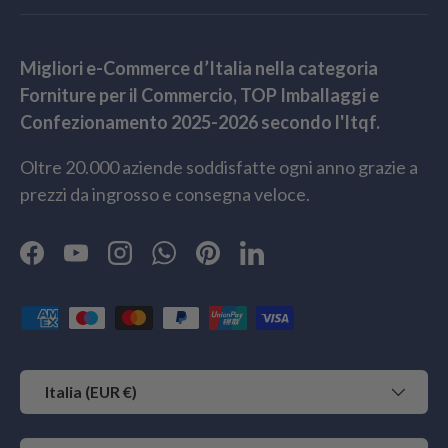
Migliori e-Commerce d’Italia nella categoria
Forniture per il Commercio, TOP Imballaggi e
Confezionamento 2025-2026 secondo l'Itqf.
Oltre 20.000 aziende soddisfatte ogni anno grazie a
prezzi da ingrosso e consegna veloce.
Facebook
YouTube
Instagram
WhatsApp
Pinterest
LinkedIn
Metodi di pagamento accettati
Paese/Regione
Italia (EUR €)